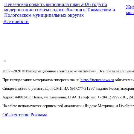
Пензенская область выполнила план 2026 года по
Жит
модернизации систем водоснабжения в Токмакском и
мош
Пологовском муниципальных округах
Все новости
2007–2026 © Информационное агентство «PenzaNews». Все права защищены
При цитировании материалов гиперссылка на
https://penzanews.ru
обязательн
Свидетельство о регистрации СМИ ИА №ФС77-31297 выдано Россвязьохранку
Адрес: 440034, г. Пенза, ул. Калинина, 119А. Телефоны: +7(8412)
999-101, 24
На сайте используются сервисы веб-аналитики «Яндекс.Метрика» и LiveInter
Об агентстве
Реклама