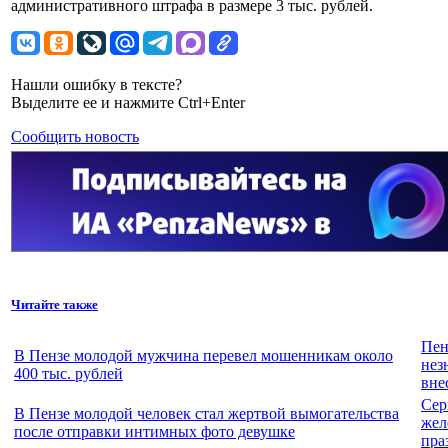
административного штрафа в размере 3 тыс. рублей.
Нашли ошибку в тексте?
Выделите ее и нажмите Ctrl+Enter
Сообщить новость
Читайте также
Пен
В Пензе молодой мужчина перевел мошенникам около
нез
400 тыс. рублей
вне
Сер
В Пензе молодой человек стал жертвой вымогательства
жел
после отправки интимных фото девушке
пра