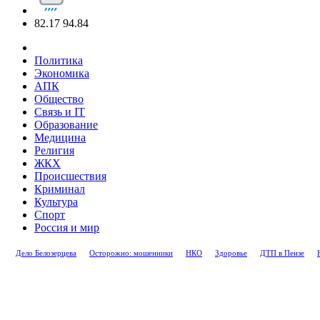
82.17
94.84
Политика
Экономика
АПК
Общество
Связь и IT
Образование
Медицина
Религия
ЖКХ
Происшествия
Криминал
Культура
Спорт
Россия и мир
Дело Белозерцева
Осторожно: мошенники
НКО
Здоровье
ДТП в Пензе