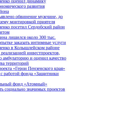
енко оценил динамику
ономического развития
айона
ъявлено обвинение мужчине, до
шему монтировкой приятеля
енко посетил Сердобский район
зитом
ина лишился около 300 тыс.
опытке заказать интимные услуги
енко в Колышлейском районе
 реализацией инвестпроектов,
ю амбулаторию и оценил качество
тва территорий
оекта «Герои Пензенского края»
 с работой фонда «Защитники
ельный фонд «Атомный»
ть социально значимых проектов