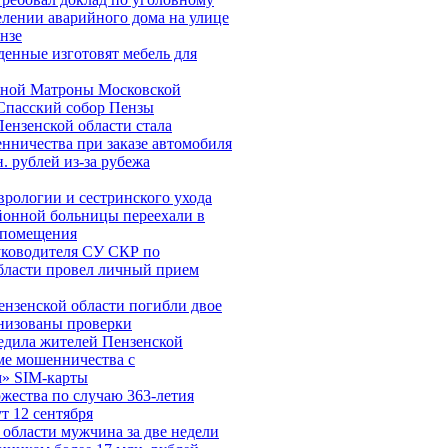
елении аварийного дома на улице
нзе
денные изготовят мебель для
ной Матроны Московской
Спасский собор Пензы
ензенской области стала
нничества при заказе автомобиля
н. рублей из-за рубежа
врологии и сестринского ухода
йонной больницы переехали в
 помещения
ководителя СУ СКР по
бласти провел личный прием
ензенской области погибли двое
низованы проверки
дила жителей Пензенской
еме мошенничества c
» SIM-карты
жества по случаю 363-летия
т 12 сентября
 области мужчина за две недели