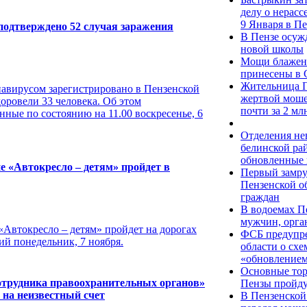
делу о нерасс
9 Января в Пе
 подтверждено 52 случая заражения
В Пензе осуж
новой школы
Мощи блажен
принесены в 
Жительница П
навирусом зарегистрировано в Пензенской
жертвой моше
доровели 33 человека. Об этом
почти за 2 мл
ные по состоянию на 11.00 воскресенье, 6
Отделения не
белинской ра
обновленные
 «Автокресло – детям» пройдет в
Первый замру
Пензенской о
граждан
В водоемах П
мужчин, орга
Автокресло – детям» пройдет на дорогах
ФСБ предупре
ий понедельник, 7 ноября.
области о сх
«обновлением
Основные тор
отрудника правоохранительных органов»
Пензы пройду
 на неизвестный счет
В Пензенской