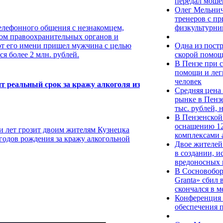
передал моше
Олег Мельнич
тренеров с 
физкультурни
елефонного общения с незнакомцем,
ком правоохранительных органов и
Одна из пост
 от его имени пришел мужчина с целью
скорой помощ
я более 2 млн. рублей.
В Пензе при 
помощи и лег
человек
т реальный срок за кражу алкоголя из
Средняя цена 
рынке в Пенз
тыс. рублей, 
В Пензенской
оснащению 12
и лет грозит двоим жителям Кузнецка
комплексами 
 годов рождения за кражу алкогольной
Двое жителей
в создании, 
вредоносных
В Сосновобор
Granta» сбил
скончался в 
Конференция 
обеспечения п