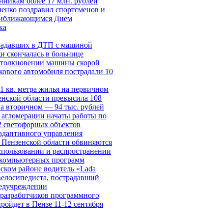
нникам более 17 млн. рублей
енко поздравил спортсменов и
приближающимся Днем
ка
радавших в ДТП с машиной
и скончалась в больнице
столкновении машины скорой
кового автомобиля пострадали 10
1 кв. метра жилья на первичном
енской области превысила 108
на вторичном — 94 тыс. рублей
 агломерации начаты работы по
 светофорных объектов
адаптивного управления
 Пензенской области обвиняются
использовании и распространении
 компьютерных программ
ском районе водитель «Lada
 велосипедиста, пострадавший
медучреждении
разработчиков программного
ройдет в Пензе 11-12 сентября