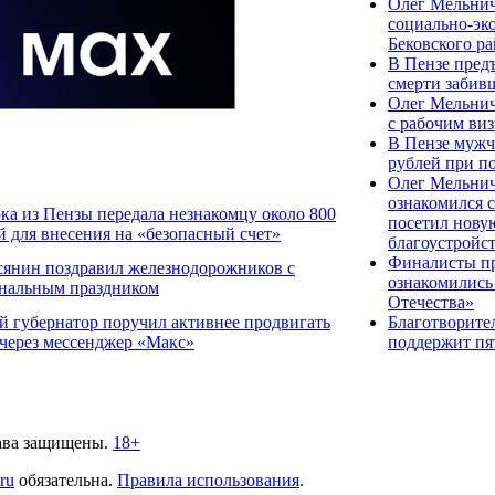
Олег Мельнич
социально-эк
Бековского р
В Пензе пред
смерти забив
Олег Мельнич
с рабочим ви
В Пензе мужч
рублей при п
Олег Мельнич
ознакомился с
ка из Пензы передала незнакомцу около 800
посетил нову
й для внесения на «безопасный счет»
благоустройс
Финалисты пр
сянин поздравил железнодорожников с
ознакомились
нальным праздником
Отечества»
й губернатор поручил активнее продвигать
Благотворит
 через мессенджер «Макс»
поддержит пя
ава защищены.
18+
.ru
обязательна.
Правила использования
.