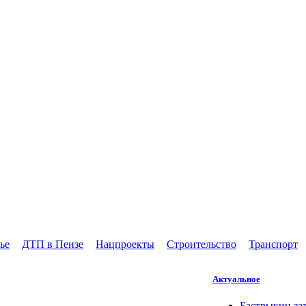
ье
ДТП в Пензе
Нацпроекты
Строительство
Транспорт
Актуальное
Бастрыкин за