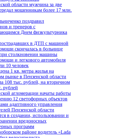
ской области мужчина за две
ередал мошенникам более 17 млн.
льниченко поздравил
нов и тренеров с
ающимся Днем физкультурника
 пострадавших в ДТП с машиной
омощи скончалась в больнице
 при столкновении машины
омощи и легкового автомобиля
ли 10 человек
цена 1 кв. метра жилья на
м рынке в Пензенской области
а 108 тыс. рублей, на вторичном
. рублей
ской агломерации начаты работы
ению 12 светофорных объектов
ами адаптивного управления
елей Пензенской области
ся в создании, использовании и
транении вредоносных
ерных программ
оборском районе водитель «Lada
сбил велосипедиста,