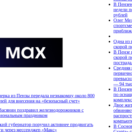
В Пензен
недели п
рублей
Олег Ме
спортсме
приближ
Одна из
скорой п
В Пензе
скорой п
пострада
Средняя 
первично
превысил
— 94 тыс
В Пензен
по оснащ
ерка из Пензы передала незнакомцу около 800
комплекс
блей для внесения на «безопасный счет»
Двое жит
Васянин поздравил железнодорожников с
обвиняют
иональным праздником
распрос
компьют
кий губернатор поручил активнее продвигать
В Соснов
ги через мессенджер «Макс»
Granta» 