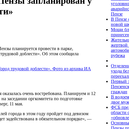
 Пензы запланирован у
уголовно
ти»
аварийно
Пензе
В Пензе 
новой ш
Мощи бл
принесен
Жительни
жертвой 
Пензы планируется провести в парке,
автомоби
 трудовой доблести». Об этом сообщила
рубежа
Отделени
ухода бе
перееха
Первый 
Пензенск
граждан
 оказалась очень востребована. Планируем и 12
В водоем
 на заседании оргкомитета по подготовке
двое муж
рг, 11 мая.
ФСБ пре
области 
лей города в этом году пройдет под девизом
«обновл
ет задействована в обязательном порядке», —
Основные
Пензы пр