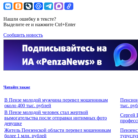
Нашли ошибку в тексте?
Выделите ее и нажмите Ctrl+Enter
Сообщить новость
Читайте также
В Пензе молодой мужчина перевел мошенникам
Пенсион
около 400 тыс. рублей
тыс. ру
В Пензе молодой человек стал жертвой
Сергей 
вымогательства после отправки интимных фото
професс
девушке
Житель Пензенской области перевел мошенникам
Пензенс
более 1 млн. рублей
туруслу