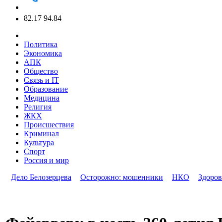
82.17
94.84
Политика
Экономика
АПК
Общество
Связь и IT
Образование
Медицина
Религия
ЖКХ
Происшествия
Криминал
Культура
Спорт
Россия и мир
Дело Белозерцева
Осторожно: мошенники
НКО
Здоров