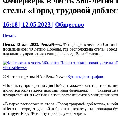
Фейерверк в честь 360-летия
стелы «Город трудовой доблес
16:18 | 12.05.2023 |
Общество
Печать
Пенза, 12 мая 2023. PenzaNews.
Фейерверк в честь 360-летия 
посвященном 40-летию Победы, где расположена стела «Город
начальник управления культуры города Вера Фейгина.
© Фото из архива ИА «PenzaNews»
Купить фотографию
«По опыту проведения Дня Победы можем сказать, что локация
июня повторить здесь праздничный фейерверк», — сказала она
празднования 360-летия Пензы, состоявшемся в минувший четве
«В парке расположена стела «Город трудовой доблести», и юби
«Пенза — город трудовой доблести», поэтому эта площадка буд
цитирует Веру Фейгину пресс-служба мэрии.