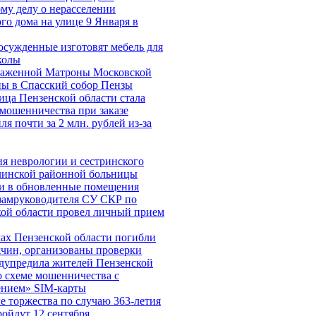
му делу о нерасселении
го дома на улице 9 Января в
осужденные изготовят мебель для
колы
аженной Матроны Московской
ы в Спасский собор Пензы
ца Пензенской области стала
мошенничества при заказе
ля почти за 2 млн. рублей из-за
я неврологии и сестринского
линской районной больницы
ли в обновленные помещения
замруководителя СУ СКР по
ой области провел личный прием
ах Пензенской области погибли
чин, организованы проверки
дупредила жителей Пензенской
о схеме мошенничества c
ением» SIM-карты
 торжества по случаю 363-летия
ойдут 12 сентября