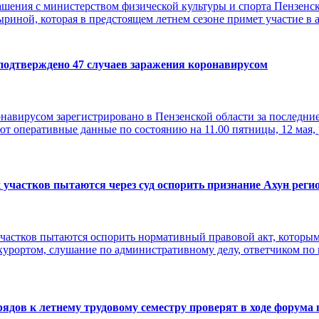
ашения с министерством физической культуры и спорта Пензенс
ной, которая в предстоящем летнем сезоне примет участие в а
 подтверждено 47 случаев заражения коронавирусом
онавирусом зарегистрировано в Пензенской области за последние
уют оперативные данные по состоянию на 11.00 пятницы, 12 мая,
 участков пытаются через суд оспорить признание Ахун рег
участков пытаются оспорить нормативный правовой акт, котор
урортом, слушание по административному делу, ответчиком по 
рядов к летнему трудовому семестру проверят в ходе форума 