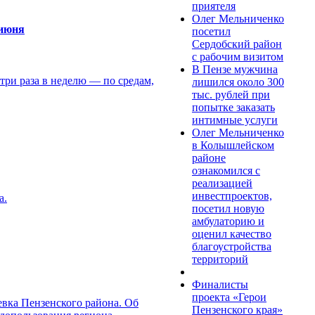
приятеля
Олег Мельниченко
 июня
посетил
Сердобский район
с рабочим визитом
В Пензе мужчина
три раза в неделю — по средам,
лишился около 300
тыс. рублей при
попытке заказать
интимные услуги
Олег Мельниченко
в Колышлейском
районе
ознакомился с
реализацией
инвестпроектов,
а.
посетил новую
амбулаторию и
оценил качество
благоустройства
территорий
Финалисты
проекта «Герои
евка Пензенского района. Об
Пензенского края»