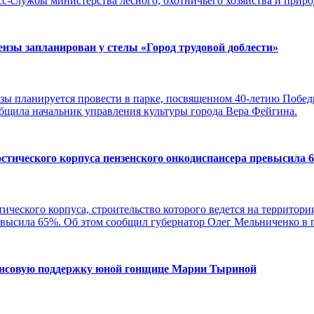
сс-службы министерства лесного, охотничьего хозяйства и прир
ензы запланирован у стелы «Город трудовой доблести»
нзы планируется провести в парке, посвященном 40-летию Победы
общила начальник управления культуры города Вера Фейгина.
остического корпуса пензенского онкодиспансера превысила
ического корпуса, строительство которого ведется на территори
евысила 65%. Об этом сообщил губернатор Олег Мельниченко в п
ансовую поддержку юной гонщице Марии Тыриной