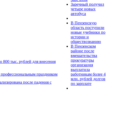
Заречный получил
четыре новых
автобуса
В Пензенскую
область поступили
новые учебники по
истории и
обществознанию
В Пензенском
районе после
вмешательства
прокуратуры
 800 тыс. рублей для внесения
организация
выплатила
работникам более 4
с профессиональным праздником
млн. рублей долгов
ализирована после падения с
по зарплате