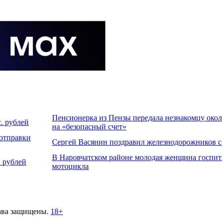
Пенсионерка из Пензы передала незнакомцу около
. рублей
на «безопасный счет»
 отправки
Сергей Васянин поздравил железнодорожников 
В Наровчатском районе молодая женщина госпит
 рублей
мотоцикла
ава защищены.
18+