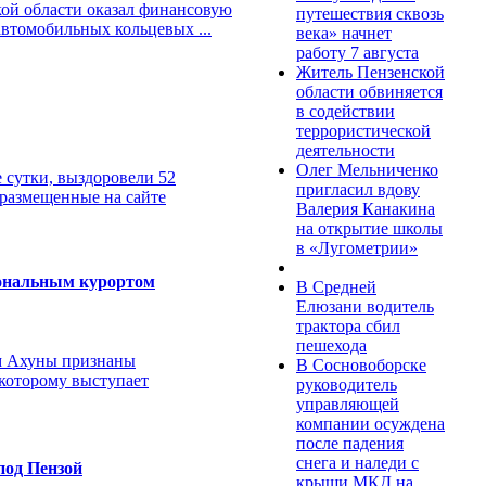
кой области оказал финансовую
путешествия сквозь
втомобильных кольцевых ...
века» начнет
работу 7 августа
Житель Пензенской
области обвиняется
в содействии
террористической
деятельности
Олег Мельниченко
 сутки, выздоровели 52
пригласил вдову
 размещенные на сайте
Валерия Канакина
на открытие школы
в «Лугометрии»
иональным курортом
В Средней
Елюзани водитель
трактора сбил
пешехода
ым Ахуны признаны
В Сосновоборске
которому выступает
руководитель
управляющей
компании осуждена
после падения
снега и наледи с
под Пензой
крыши МКД на