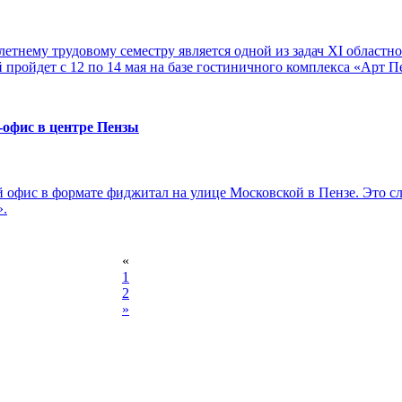
етнему трудовому семестру является одной из задач XI областн
 пройдет с 12 по 14 мая на базе гостиничного комплекса «Арт П
офис в центре Пензы
офис в формате фиджитал на улице Московской в Пензе. Это сле
».
«
1
2
»