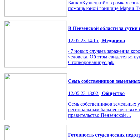
Банк «Кузнецкий» в рамках согл
помощь юной гонщице Марии Тыри
В Пензенской области за сутки
12.05.23 14:15
| Медицина
47 новых случаев заражения кор
человека. Об этом свидетельств
Стопкоронавирус.рф.
Семь собственников земельных
12.05.23 13:02
| Общество
Семь собственников земельных 
региональным бальнеогрязевым к
правительство Пензенской ...
Готовность студенческих педот