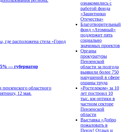
одопользования региона.
ознакомились с
работой фонда
«Защитники
Отечества»
Благотворительный
фонд «Атомный»
поддержит пять
социально
, где расположена стела «Город
значимых проектов
Органы
прокуратуры
Пензенской
 65% — губернатор
области за полгода
выявили более 750
нарушений в сфере
охраны труда
«Ростелеком» за 10
и пензенского областного
лет построил 10
ятницу, 12 мая.
тыс. км оптики в
частном секторе
Пензенской
области
Выставка «Добро
пожаловать в
Пензу! Отдых и