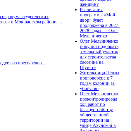
женщину
Реализация
программы «Мой
ого форума студенческих
двор» будет
енза» в Мокшанском районе. ...
продолжена в 2027-
2028 годах — Олег
Мельниченко
Олег Мельниченко
поручил подобрать
земельный участок
для строительства
бассейна на
дует из пресс-релиза,
Шуисте
Жительница Пензы
приговорена к 7
годам колонии за
убийство
Олег Мельниченко
проконтролировал
ход работ по
благоустройству
общественной
территории на
улице Ахунской в
Заречном