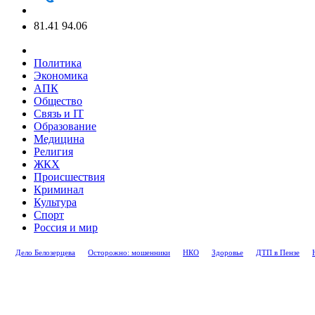
81.41
94.06
Политика
Экономика
АПК
Общество
Связь и IT
Образование
Медицина
Религия
ЖКХ
Происшествия
Криминал
Культура
Спорт
Россия и мир
Дело Белозерцева
Осторожно: мошенники
НКО
Здоровье
ДТП в Пензе