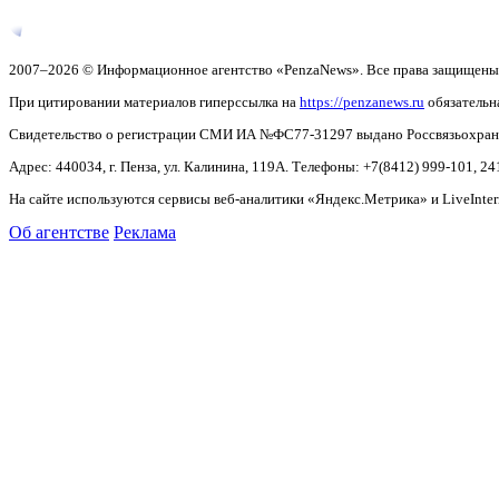
2007–2026 © Информационное агентство «PenzaNews». Все права защищены
При цитировании материалов гиперссылка на
https://penzanews.ru
обязательн
Свидетельство о регистрации СМИ ИА №ФС77-31297 выдано Россвязьохранку
Адрес: 440034, г. Пенза, ул. Калинина, 119А. Телефоны: +7(8412)
999-101, 24
На сайте используются сервисы веб-аналитики «Яндекс.Метрика» и LiveInter
Об агентстве
Реклама