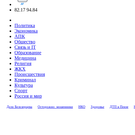
82.17
94.84
Политика
Экономика
АПК
Общество
Связь и IT
Образование
Медицина
Религия
ЖКХ
Происшествия
Криминал
Культура
Спорт
Россия и мир
Дело Белозерцева
Осторожно: мошенники
НКО
Здоровье
ДТП в Пензе