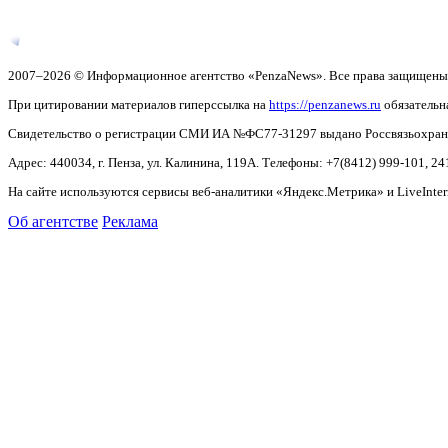
2007–2026 © Информационное агентство «PenzaNews». Все права защищены
При цитировании материалов гиперссылка на
https://penzanews.ru
обязательн
Свидетельство о регистрации СМИ ИА №ФС77-31297 выдано Россвязьохранку
Адрес: 440034, г. Пенза, ул. Калинина, 119А. Телефоны: +7(8412)
999-101, 24
На сайте используются сервисы веб-аналитики «Яндекс.Метрика» и LiveInter
Об агентстве
Реклама