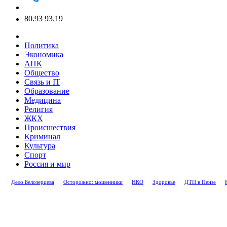
80.93
93.19
Политика
Экономика
АПК
Общество
Связь и IT
Образование
Медицина
Религия
ЖКХ
Происшествия
Криминал
Культура
Спорт
Россия и мир
Дело Белозерцева
Осторожно: мошенники
НКО
Здоровье
ДТП в Пензе