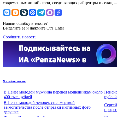
современных линий связи, соединяющих райцентры и села», —
Нашли ошибку в тексте?
Выделите ее и нажмите Ctrl+Enter
Сообщить новость
Читайте также
В Пензе молодой мужчина перевел мошенникам около
Пенсио
400 тыс. рублей
рублей
В Пензе молодой человек стал жертвой
Сергей
вымогательства после отправки интимных фото
профес
девушке