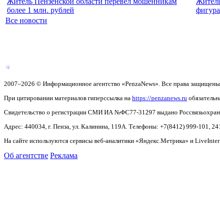
Житель Пензенской области перевел мошенникам
Житель
более 1 млн. рублей
фигура
Все новости
2007–2026 © Информационное агентство «PenzaNews». Все права защищены
При цитировании материалов гиперссылка на
https://penzanews.ru
обязательн
Свидетельство о регистрации СМИ ИА №ФС77-31297 выдано Россвязьохранку
Адрес: 440034, г. Пенза, ул. Калинина, 119А. Телефоны: +7(8412)
999-101, 24
На сайте используются сервисы веб-аналитики «Яндекс.Метрика» и LiveInter
Об агентстве
Реклама