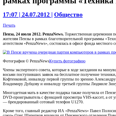
рамках программы «Техника 
17:07 | 24.07.2012 |
Общество
Печать
Пенза, 24 июля 2012. PenzaNews.
Торжественная церемония пе
жителям Пензы в рамках благотворительной программы «Тех
агентством «PenzaNews», состоялась в офисе фонда местного 
Фотография © PenzaNews
Купить фотографию
Члены экспертного совета, которые в ходе заседания на мину
восьми поступивших заявок на бесплатное получение техники
Кофтенковой, инвалиду первой группы по зрению Александру
Владимиру Дубцову и инвалиду третьей группы Людмиле Зин
Многодетная мать в качестве подарка также получила от Пен
DVD-проигрыватель с функцией просмотра VHS-кассет, а от у
— брендированный сотовый телефон U1270.
Кроме того, главный редактор ИА «PenzaNews» Павел Полоси
союз» Олег Шарипков вручили от Пензенского отделения По