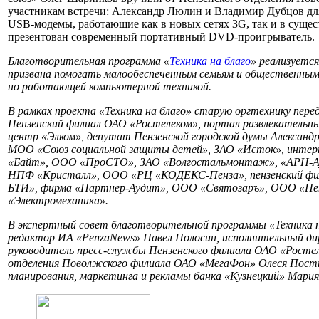
участникам встречи: Александр Люлин и Владимир Дубцов для
USB-модемы, работающие как в новых сетях 3G, так и в сущ
презентован современный портативный DVD-проигрыватель.
Благотворительная программа «
Техника на благо
» реализуется
призвана помогать малообеспеченным семьям и общественным 
но работающей компьютерной техникой.
В рамках проекта «Техника на благо» старую оргтехнику пер
Пензенский филиал ОАО «Ростелеком», портал развлекательны
центр «Элком», депутат Пензенской городской думы Александ
МОО «Союз социальной защиты детей», ЗАО «Исток», интерн
«Байт», ООО «ПроСТО», ЗАО «Волгостальмонтаж», «АРН-
НПФ «Кристалл», ООО «РЦ «КОДЕКС-Пенза», пензенский фил
БТИ», фирма «Партнер-Аудит», ООО «Святозаръ», ООО «Пе
«Электромеханика».
В экспертный совет благотворительной программы «Техника н
редактор ИА «PenzaNews» Павел Полосин, исполнительный д
руководитель пресс-службы Пензенского филиала ОАО «Ростел
отделения Поволжского филиала ОАО «МегаФон» Олеся Постн
планирования, маркетинга и рекламы банка «Кузнецкий» Мария