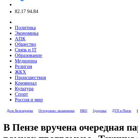
82.17
94.84
Политика
Экономика
АПК
Общество
Связь и IT
Образование
Медицина
Религия
ЖКХ
Происшествия
Криминал
Культура
Спорт
Россия и мир
Дело Белозерцева
Осторожно: мошенники
НКО
Здоровье
ДТП в Пензе
В Пензе вручена очередная п