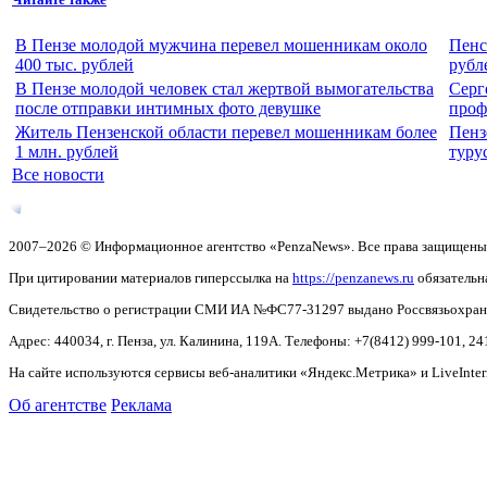
В Пензе молодой мужчина перевел мошенникам около
Пенс
400 тыс. рублей
рубл
В Пензе молодой человек стал жертвой вымогательства
Серг
после отправки интимных фото девушке
проф
Житель Пензенской области перевел мошенникам более
Пенз
1 млн. рублей
туру
Все новости
2007–2026 © Информационное агентство «PenzaNews». Все права защищены
При цитировании материалов гиперссылка на
https://penzanews.ru
обязательн
Свидетельство о регистрации СМИ ИА №ФС77-31297 выдано Россвязьохранку
Адрес: 440034, г. Пенза, ул. Калинина, 119А. Телефоны: +7(8412)
999-101, 24
На сайте используются сервисы веб-аналитики «Яндекс.Метрика» и LiveInter
Об агентстве
Реклама