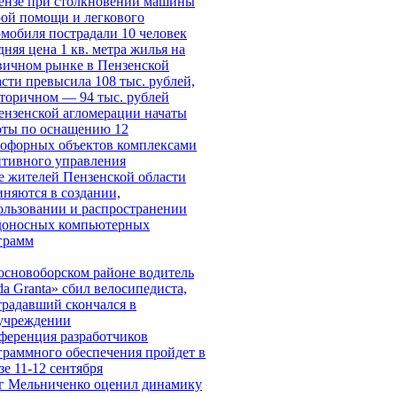
ензе при столкновении машины
рой помощи и легкового
омобиля пострадали 10 человек
няя цена 1 кв. метра жилья на
вичном рынке в Пензенской
асти превысила 108 тыс. рублей,
вторичном — 94 тыс. рублей
ензенской агломерации начаты
оты по оснащению 12
тофорных объектов комплексами
птивного управления
е жителей Пензенской области
иняются в создании,
ользовании и распространении
доносных компьютерных
грамм
основоборском районе водитель
da Granta» сбил велосипедиста,
традавший скончался в
учреждении
ференция разработчиков
граммного обеспечения пройдет в
е 11-12 сентября
г Мельниченко оценил динамику