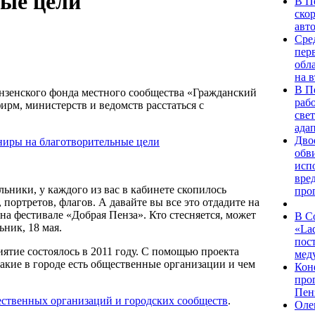
ные цели
В П
ско
авт
Сред
пер
обл
на 
В П
зенского фонда местного сообщества «Гражданский
раб
м, министерств и ведомств расстаться с
све
ада
Дво
обв
исп
вре
ьники, у каждого из вас в кабинете скопилось
про
портретов, флагов. А давайте вы все это отдадите на
на фестивале «Добрая Пенза». Кто стесняется, может
В С
ьник, 18 мая.
«La
пос
ятие состоялось в 2011 году. С помощью проекта
мед
какие в городе есть общественные организации и чем
Кон
про
Пенз
ественных организаций и городских сообществ
.
Оле