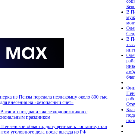
соц
Бек
В П
муж
мон
Оле
Сер
В П
тыс
инт
Оле
рай
инв
амб
бла
Фин
Пен
нерка из Пензы передала незнакомцу около 800 тыс.
раб
для внесения на «безопасный счет»
Оте
Бла
 Васянин поздравил железнодорожников с
под
сиональным праздником
про
 Пензенской области, допущенный к гостайне, стал
нтом уголовного дела после выезда из РФ