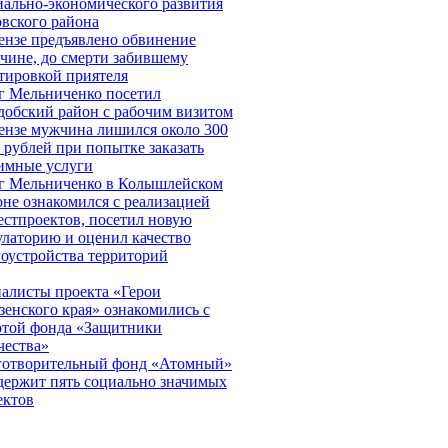
иально-экономического развития
овского района
ензе предъявлено обвинение
чине, до смерти забившему
тировкой приятеля
г Мельниченко посетил
добский район с рабочим визитом
ензе мужчина лишился около 300
. рублей при попытке заказать
имные услуги
г Мельниченко в Колышлейском
оне ознакомился с реализацией
естпроектов, посетил новую
улаторию и оценил качество
гоустройства территорий
алисты проекта «Герои
зенского края» ознакомились с
отой фонда «Защитники
чества»
готворительный фонд «Атомный»
держит пять социально значимых
ектов