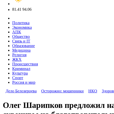
81.41
94.06
Политика
Экономика
АПК
Общество
Связь и IT
Образование
Медицина
Религия
ЖКХ
Происшествия
Криминал
Культура
Спорт
Россия и мир
Дело Белозерцева
Осторожно: мошенники
НКО
Здоров
Олег Шарипков предложил на