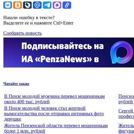
Нашли ошибку в тексте?
Выделите ее и нажмите Ctrl+Enter
Сообщить новость
Читайте также
В Пензе молодой мужчина перевел мошенникам
Пенсио
около 400 тыс. рублей
рублей 
В Пензе молодой человек стал жертвой
Сергей
вымогательства после отправки интимных фото
профес
девушке
Житель Пензенской области перевел мошенникам
Житель
более 1 млн. рублей
фигура