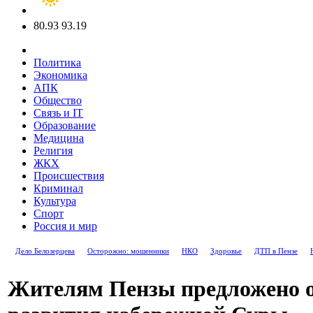
80.93
93.19
Политика
Экономика
АПК
Общество
Связь и IT
Образование
Медицина
Религия
ЖКХ
Происшествия
Криминал
Культура
Спорт
Россия и мир
Дело Белозерцева
Осторожно: мошенники
НКО
Здоровье
ДТП в Пензе
Жителям Пензы предложено 