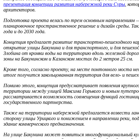
презентация концепции развития набережной реки Суры
, кот
архитекторов.
Подготовка проекта велась по трем основным направлениям 
планировочное пространственное решение и дизайн среды. Так
года и до 2030 года.
Концепция предлагает развитие транспортно-пешеходного кар
открытие улицы Бакунина и для транспортного, и для пешеход
Злобина от кромки воды на территорию вдоль железной доро
зоны на Бакунинском и Казанском мостах до 2 метров 25 см.
Кроме того, согласно проекту, на месте понтонного моста н
итоге получится закольцованная территория для вело- и пеше
Помимо этого, концепция предусматривает появления крупног
территории между улицей Максима Горького и новым путепров
рассматривается возможность совмещения функций гостиницы
государственного партнерства.
Также на территории набережной предлагается возвести л
сторону улицы Урицкого и понижением в направлении реки, п
здание коммерческого предназначения.
На улице Бакунина может появиться многофункциональный ку