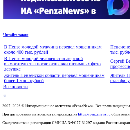
Читайте также
В Пензе молодой мужчина перевел мошенникам
Пенсионе
около 400 тыс. рублей
тыс. рубл
В Пензе молодой человек стал жертвой
Сергей В
вымогательства после отправки интимных фото
професси
девушке
Житель Пензенской области перевел мошенникам
Житель П
более 1 млн. рублей
стал фигу
Все новости
2007–2026 © Информационное агентство «PenzaNews». Все права защищены
При цитировании материалов гиперссылка на
https://penzanews.ru
обязательн
Свидетельство о регистрации СМИ ИА №ФС77-31297 выдано Россвязьохранку