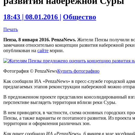
развития набережной Суры
18:43 | 08.01.2016 |
Общество
Печать
Пенза, 8 января 2016. PenzaNews.
Жители Пензы получили во
замечания относительно концепции развития набережной реки 
опубликован на
сайте
мэрии.
Фотография © PenzaNews
Купить фотографию
Как сообщили ИА «PenzaNews» в пресс-службе городской адм
предлагаемых этапов реконструкции набережной можно отправи
В предложенном проекте представлен консолидированный взгля
перспективе выглядеть территория вблизи реки Суры.
В нем приводятся, в частности, схема основных городских пр
Пензы, а также варианты ее поэтапного развития. Из проекта 
территории и оформления различных зон.
Как ранее сообщало ИА «PenzaNews», 6 января в зале заседани