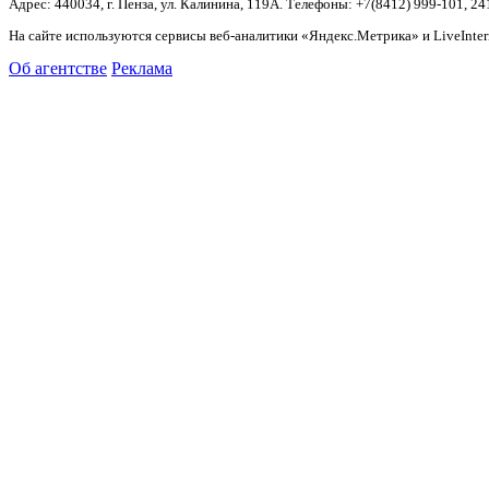
Адрес: 440034, г. Пенза, ул. Калинина, 119А. Телефоны: +7(8412)
999-101, 24
На сайте используются сервисы веб-аналитики «Яндекс.Метрика» и LiveInter
Об агентстве
Реклама