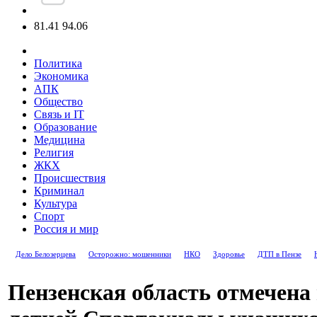
81.41
94.06
Политика
Экономика
АПК
Общество
Связь и IT
Образование
Медицина
Религия
ЖКХ
Происшествия
Криминал
Культура
Спорт
Россия и мир
Дело Белозерцева
Осторожно: мошенники
НКО
Здоровье
ДТП в Пензе
Пензенская область отмечена 