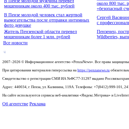
В Пензе молодой мужчина перевел
около 800 тыс. 
мошенникам около 400 тыс. рублей
«безопасный сч
В Пензе молодой человек стал жертвой
Сергей Васянин
вымогательства после отправки интимных
с профессионал
фото девушке
Житель Пензенской области перевел
Пензенец, постр
мошенникам более 1 млн. рублей
Wildberries, вы
Все новости
2007–2026 © Информационное агентство «PenzaNews». Все права защищены
При цитировании материалов гиперссылка на
https://penzanews.ru
обязательн
Свидетельство о регистрации СМИ ИА №ФС77-31297 выдано Россвязьохранку
Адрес: 440034, г. Пенза, ул. Калинина, 119А. Телефоны: +7(8412)
999-101, 24
На сайте используются сервисы веб-аналитики «Яндекс.Метрика» и LiveInter
Об агентстве
Реклама