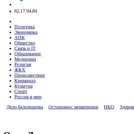
82.17
94.84
Политика
Экономика
АПК
Общество
Связь и IT
Образование
Медицина
Религия
ЖКХ
Происшествия
Криминал
Культура
Спорт
Россия и мир
Дело Белозерцева
Осторожно: мошенники
НКО
Здоров