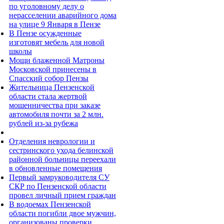
по уголовному делу о
нерасселении аварийного дома
на улице 9 Января в Пензе
В Пензе осужденные
изготовят мебель для новой
школы
Мощи блаженной Матроны
Московской принесены в
Спасский собор Пензы
Жительница Пензенской
области стала жертвой
мошенничества при заказе
автомобиля почти за 2 млн.
рублей из-за рубежа
Отделения неврологии и
сестринского ухода белинской
районной больницы переехали
в обновленные помещения
Первый замруководителя СУ
СКР по Пензенской области
провел личный прием граждан
В водоемах Пензенской
области погибли двое мужчин,
организованы проверки