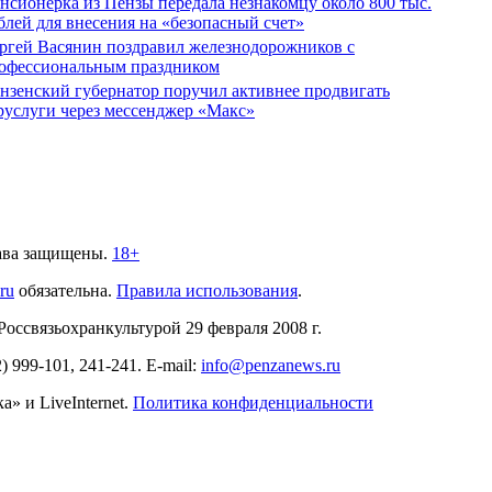
нсионерка из Пензы передала незнакомцу около 800 тыс.
блей для внесения на «безопасный счет»
ргей Васянин поздравил железнодорожников с
офессиональным праздником
нзенский губернатор поручил активнее продвигать
руслуги через мессенджер «Макс»
ава защищены.
18+
.ru
обязательна.
Правила использования
.
связьохранкультурой 29 февраля 2008 г.
2)
999-101, 241-241
. E-mail:
info@penzanews.ru
» и LiveInternet.
Политика конфиденциальности