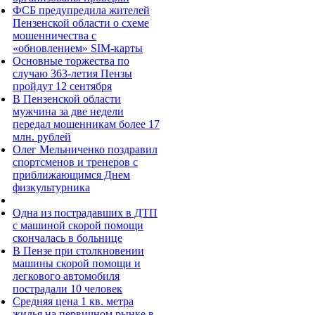
ФСБ предупредила жителей
Пензенской области о схеме
мошенничества c
«обновлением» SIM-карты
Основные торжества по
случаю 363-летия Пензы
пройдут 12 сентября
В Пензенской области
мужчина за две недели
передал мошенникам более 17
млн. рублей
Олег Мельниченко поздравил
спортсменов и тренеров с
приближающимся Днем
физкультурника
Одна из пострадавших в ДТП
с машиной скорой помощи
скончалась в больнице
В Пензе при столкновении
машины скорой помощи и
легкового автомобиля
пострадали 10 человек
Средняя цена 1 кв. метра
жилья на первичном рынке в