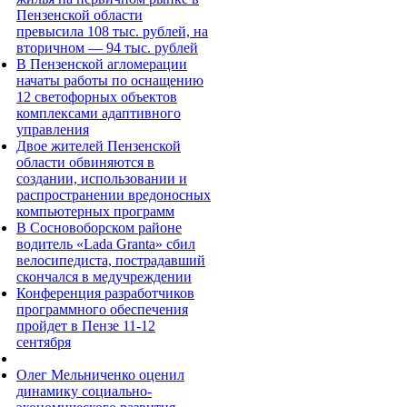
Пензенской области
превысила 108 тыс. рублей, на
вторичном — 94 тыс. рублей
В Пензенской агломерации
начаты работы по оснащению
12 светофорных объектов
комплексами адаптивного
управления
Двое жителей Пензенской
области обвиняются в
создании, использовании и
распространении вредоносных
компьютерных программ
В Сосновоборском районе
водитель «Lada Granta» сбил
велосипедиста, пострадавший
скончался в медучреждении
Конференция разработчиков
программного обеспечения
пройдет в Пензе 11-12
сентября
Олег Мельниченко оценил
динамику социально-