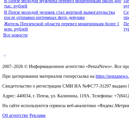
В Пензе молодой мужчина перевел мошенникам около 400
Пе
тыс. рублей
ру
В Пензе молодой человек стал жертвой вымогательства
Се
после отправки интимных фото девушке
пр
Житель Пензенской области перевел мошенникам более 1
Пе
млн. рублей
ту
Все новости
2007–2026 © Информационное агентство «PenzaNews». Все пр
При цитировании материалов гиперссылка на
https://penzanews
Свидетельство о регистрации СМИ ИА №ФС77-31297 выдано Рос
Адрес: 440034, г. Пенза, ул. Калинина, 119А. Телефоны: +7(841
На сайте используются сервисы веб-аналитики «Яндекс.Метрика
Об агентстве
Реклама