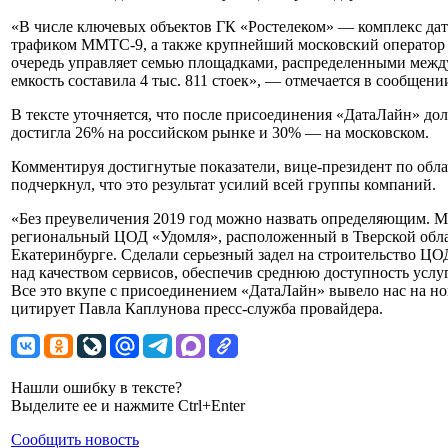
«В числе ключевых объектов ГК «Ростелеком» — комплекс дата-ц
трафиком ММТС-9, а также крупнейший московский оператор
очередь управляет семью площадками, распределенными между
емкость составила 4 тыс. 811 стоек», — отмечается в сообщени
В тексте уточняется, что после присоединения «ДатаЛайн» дол
достигла 26% на российском рынке и 30% — на московском.
Комментируя достигнутые показатели, вице-президент по обл
подчеркнул, что это результат усилий всей группы компаний.
«Без преувеличения 2019 год можно назвать определяющим. 
региональный ЦОД «Удомля», расположенный в Тверской облас
Екатеринбурге. Сделали серьезный задел на строительство ЦО
над качеством сервисов, обеспечив среднюю доступность услуги
Все это вкупе с присоединением «ДатаЛайн» вывело нас на н
цитирует Павла Каплунова пресс-служба провайдера.
Нашли ошибку в тексте?
Выделите ее и нажмите Ctrl+Enter
Сообщить новость