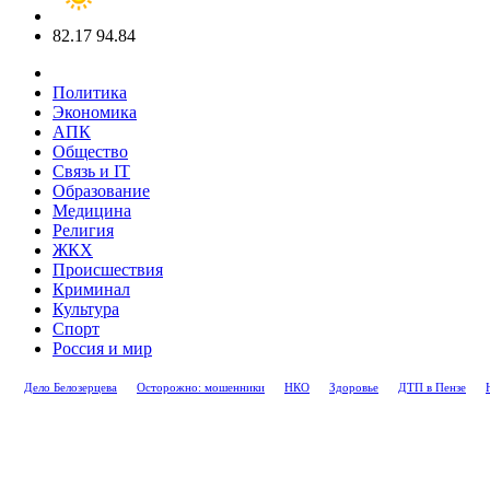
82.17
94.84
Политика
Экономика
АПК
Общество
Связь и IT
Образование
Медицина
Религия
ЖКХ
Происшествия
Криминал
Культура
Спорт
Россия и мир
Дело Белозерцева
Осторожно: мошенники
НКО
Здоровье
ДТП в Пензе