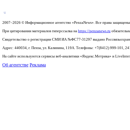
2007–2026 © Информационное агентство «PenzaNews». Все права защищены
При цитировании материалов гиперссылка на
https://penzanews.ru
обязательн
Свидетельство о регистрации СМИ ИА №ФС77-31297 выдано Россвязьохранку
Адрес: 440034, г. Пенза, ул. Калинина, 119А. Телефоны: +7(8412)
999-101, 24
На сайте используются сервисы веб-аналитики «Яндекс.Метрика» и LiveInter
Об агентстве
Реклама