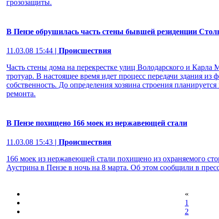
грозозащиты.
В Пензе обрушилась часть стены бывшей резиденции Сто
11.03.08 15:44
| Происшествия
Часть стены дома на перекрестке улиц Володарского и Карла 
тротуар. В настоящее время идет процесс передачи здания из 
собственность. До определения хозяина строения планируетс
ремонта.
В Пензе похищено 166 моек из нержавеющей стали
11.03.08 15:43
| Происшествия
166 моек из нержавеющей стали похищено из охраняемого сто
Аустрина в Пензе в ночь на 8 марта. Об этом сообщили в пре
«
1
2