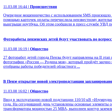
11.03.08 16:44
| Происшествия
Очередное мошенничество с использованием SMS произошло в П
помощью карточек оплаты перечислила неизвестному жительн
выигрыше ноутбука. Об этом сообщили в пресс-службе УВД по
Фотоработы пензенских детей будут участвовать во всерос
11.03.08 16:19
| Общество
27 фоторабот детей города Пензы будут направлены на II этап
фотографии «Россия — Родина моя», который пройдёт заочно в
отобраны работы победителей областного ...
В Пензе открытие новой электроподстанции запланировано
11.03.08 16:02
| Общество
Ввод в эксплуатацию новой подстанции 110/10 кВ «Изумрудна
года. На сегодняшний день установлены основные элементы 
трансформатора мощностью 25 МВА, выполнен контур заземл