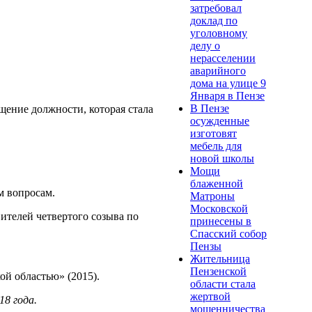
затребовал
доклад по
уголовному
делу о
нерасселении
аварийного
дома на улице 9
Января в Пензе
В Пензе
щение должности, которая стала
осужденные
изготовят
мебель для
новой школы
Мощи
блаженной
м вопросам.
Матроны
Московской
ителей четвертого созыва по
принесены в
Спасский собор
Пензы
Жительница
Пензенской
ой областью» (2015).
области стала
жертвой
8 года.
мошенничества