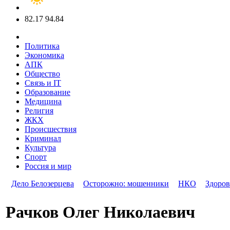
82.17
94.84
Политика
Экономика
АПК
Общество
Связь и IT
Образование
Медицина
Религия
ЖКХ
Происшествия
Криминал
Культура
Спорт
Россия и мир
Дело Белозерцева
Осторожно: мошенники
НКО
Здоров
Рачков Олег Николаевич