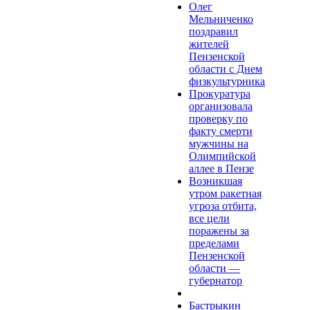
Олег
Мельниченко
поздравил
жителей
Пензенской
области с Днем
физкультурника
Прокуратура
организовала
проверку по
факту смерти
мужчины на
Олимпийской
аллее в Пензе
Возникшая
утром ракетная
угроза отбита,
все цели
поражены за
пределами
Пензенской
области —
губернатор
Бастрыкин