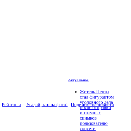
Актуальное
Житель Пензы
стал фигурантом
уголовного дела
Рейтинги
Угадай, кто на фото!
Подписка на новости
после отправки
интимных
снимков
пользователю
соцсети