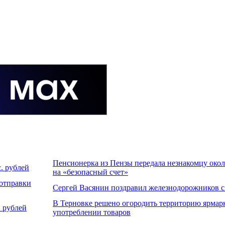
Пенсионерка из Пензы передала незнакомцу около
. рублей
на «безопасный счет»
 отправки
Сергей Васянин поздравил железнодорожников 
В Терновке решено огородить территорию ярмар
 рублей
употреблении товаров