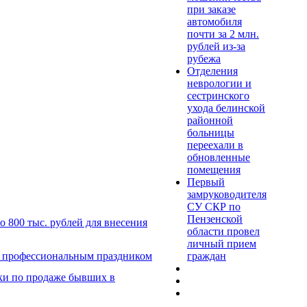
при заказе
автомобиля
почти за 2 млн.
рублей из-за
рубежа
Отделения
неврологии и
сестринского
ухода белинской
районной
больницы
переехали в
обновленные
помещения
Первый
замруководителя
СУ СКР по
Пензенской
 800 тыс. рублей для внесения
области провел
личный прием
граждан
с профессиональным праздником
ки по продаже бывших в