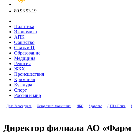
80.93
93.19
Политика
Экономика
АПК
Общество
Связь и IT
Образование
Медицина
Религия
ЖКХ
Происшествия
Криминал
Культура
Спорт
Россия и мир
Дело Белозерцева
Осторожно: мошенники
НКО
Здоровье
ДТП в Пензе
Директор филиала АО «Фарми