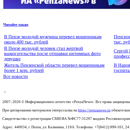
Читайте также
В Пензе молодой мужчина перевел мошенникам
Пенсион
около 400 тыс. рублей
тыс. ру
В Пензе молодой человек стал жертвой
Сергей 
вымогательства после отправки интимных фото
профес
девушке
Житель Пензенской области перевел мошенникам
В Наров
более 1 млн. рублей
госпита
Все новости
2007–2026 © Информационное агентство «PenzaNews». Все права защищены
При цитировании материалов гиперссылка на
https://penzanews.ru
обязательн
Свидетельство о регистрации СМИ ИА №ФС77-31297 выдано Россвязьохранку
Адрес: 440034, г. Пенза, ул. Калинина, 119А. Телефоны: +7(8412)
999-101, 24