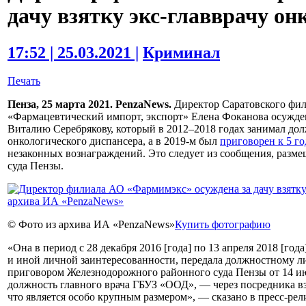
дачу взятку экс-главврачу о
17:52 | 25.03.2021 |
Криминал
Печать
Пенза, 25 марта 2021. PenzaNews.
Директор Саратовского фил
«Фармацевтический импорт, экспорт» Елена Фоканова осуждена 
Виталию Серебрякову, который в 2012–2018 годах занимал дол
онкологического диспансера, а в 2019-м был
приговорен к 5 г
незаконных вознаграждений. Это следует из сообщения, разм
суда Пензы.
© Фото из архива ИА «PenzaNews»
Купить фотографию
«Она в период с 28 декабря 2016 [года] по 13 апреля 2018 [год
и иной личной заинтересованности, передала должностному л
приговором Железнодорожного районного суда Пензы от 14 июн
должность главного врача ГБУЗ «ООД», — через посредника взя
что является особо крупным размером», — сказано в пресс-рел