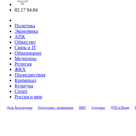
82.17
94.84
Политика
Экономика
АПК
Общество
Связь и IT
Образование
Медицина
Религия
ЖКХ
Происшествия
Криминал
Культура
Спорт
Россия и мир
Дело Белозерцева
Осторожно: мошенники
НКО
Здоровье
ДТП в Пензе