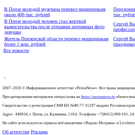
В Пензе молодой мужчина перевел мошенникам
Пенсионер
около 400 тыс. рублей
тыс. рубл
В Пензе молодой человек стал жертвой
Сергей Ва
вымогательства после отправки интимных фото
професси
девушке
Житель Пензенской области перевел мошенникам
Сергей Ва
более 1 млн. рублей
праздник
Все новости
2007–2026 © Информационное агентство «PenzaNews». Все права защищены
При цитировании материалов гиперссылка на
https://penzanews.ru
обязательн
Свидетельство о регистрации СМИ ИА №ФС77-31297 выдано Россвязьохранку
Адрес: 440034, г. Пенза, ул. Калинина, 119А. Телефоны: +7(8412)
999-101, 24
На сайте используются сервисы веб-аналитики «Яндекс.Метрика» и LiveInter
Об агентстве
Реклама