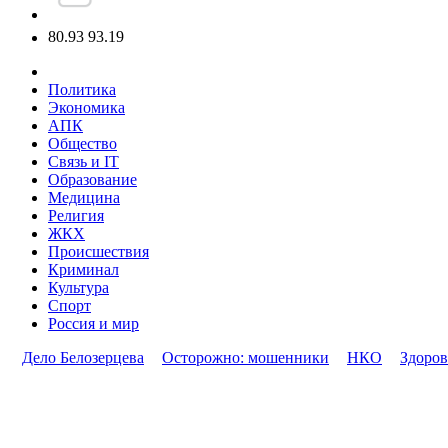
80.93
93.19
Политика
Экономика
АПК
Общество
Связь и IT
Образование
Медицина
Религия
ЖКХ
Происшествия
Криминал
Культура
Спорт
Россия и мир
Дело Белозерцева
Осторожно: мошенники
НКО
Здоров