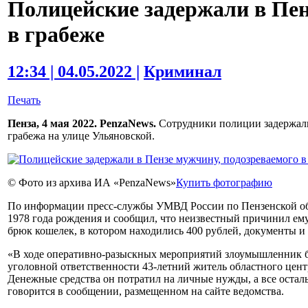
Полицейские задержали в Пен
в грабеже
12:34 | 04.05.2022 |
Криминал
Печать
Пенза, 4 мая 2022. PenzaNews.
Сотрудники полиции задержали
грабежа на улице Ульяновской.
© Фото из архива ИА «PenzaNews»
Купить фотографию
По информации пресс-службы УМВД России по Пензенской обл
1978 года рождения и сообщил, что неизвестный причинил ем
брюк кошелек, в котором находились 400 рублей, документы и
«В ходе оперативно-разыскных мероприятий злоумышленник б
уголовной ответственности 43-летний житель областного цент
Денежные средства он потратил на личные нужды, а все оста
говорится в сообщении, размещенном на сайте ведомства.