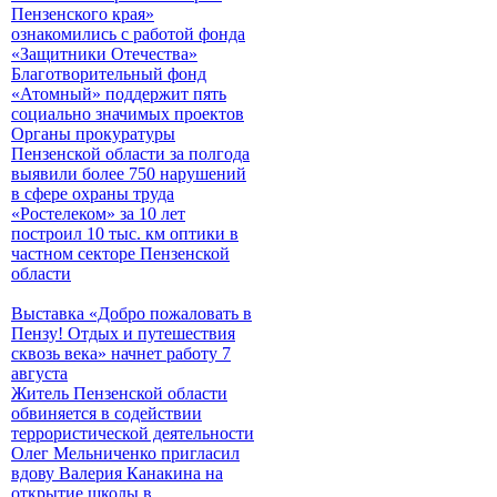
Пензенского края»
ознакомились с работой фонда
«Защитники Отечества»
Благотворительный фонд
«Атомный» поддержит пять
социально значимых проектов
Органы прокуратуры
Пензенской области за полгода
выявили более 750 нарушений
в сфере охраны труда
«Ростелеком» за 10 лет
построил 10 тыс. км оптики в
частном секторе Пензенской
области
Выставка «Добро пожаловать в
Пензу! Отдых и путешествия
сквозь века» начнет работу 7
августа
Житель Пензенской области
обвиняется в содействии
террористической деятельности
Олег Мельниченко пригласил
вдову Валерия Канакина на
открытие школы в