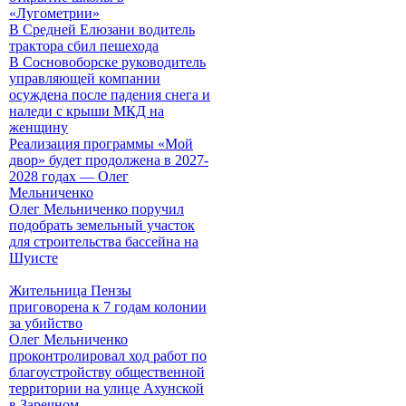
«Лугометрии»
В Средней Елюзани водитель
трактора сбил пешехода
В Сосновоборске руководитель
управляющей компании
осуждена после падения снега и
наледи с крыши МКД на
женщину
Реализация программы «Мой
двор» будет продолжена в 2027-
2028 годах — Олег
Мельниченко
Олег Мельниченко поручил
подобрать земельный участок
для строительства бассейна на
Шуисте
Жительница Пензы
приговорена к 7 годам колонии
за убийство
Олег Мельниченко
проконтролировал ход работ по
благоустройству общественной
территории на улице Ахунской
в Заречном