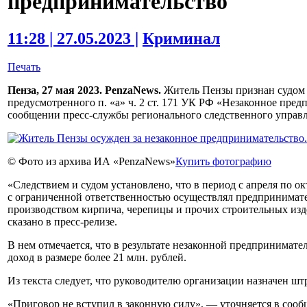
предпринимательство
11:28 | 27.05.2023 |
Криминал
Печать
Пенза, 27 мая 2023. PenzaNews.
Житель Пензы признан судом 
предусмотренного п. «а» ч. 2 ст. 171 УК РФ «Незаконное пред
сообщении пресс-службы регионального следственного управ
© Фото из архива ИА «PenzaNews»
Купить фотографию
«Следствием и судом установлено, что в период с апреля по о
с ограниченной ответственностью осуществлял предпринимате
производством кирпича, черепицы и прочих строительных изд
сказано в пресс-релизе.
В нем отмечается, что в результате незаконной предпринимате
доход в размере более 21 млн. рублей.
Из текста следует, что руководителю организации назначен шт
«Приговор не вступил в законную силу», — уточняется в сооб