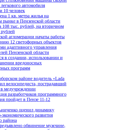
при столкновении машины скорой
легкового автомобиля
и 10 человек
ена 1 кв. метра жилья на
 рынке в Пензенской области
 108 тыс. рублей, на вторичном
 рублей
кой агломерации начаты работы
ению 12 светофорных объектов
ами адаптивного управления
лей Пензенской области
я в создании, использовании и
ранении вредоносных
рных программ
борском районе водитель «Lada
бил велосипедиста, пострадавший
 в медучреждении
ция разработчиков программного
ия пройдет в Пензе 11-12
ьниченко оценил динамику
-экономического развития
о района
редъявлено обвинение мужчине,