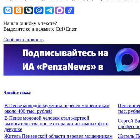
Нашли ошибку в тексте?
Выделите ее и нажмите Ctrl+Enter
Сообщить новость
Читайте также
В Пензе молодой мужчина перевел мошенникам
Пенсионер
около 400 тыс. рублей
тыс. рубл
В Пензе молодой человек стал жертвой
Сергей Ва
вымогательства после отправки интимных фото
професси
девушке
Житель Пензенской области перевел мошенникам
Житель Пе