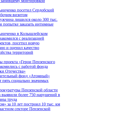
и забившему монтировкой
ьниченко посетил Сердобский
абочим визитом
ужчина лишился около 300 тыс.
и попытке заказать интимные
ьниченко в Колышлейском
накомился с реализацией
ектов, посетил новую
ию и оценил качество
ойства территорий
ы проекта «Герои Пензенского
акомились с работой фонда
ки Отечества»
рительный фонд «Атомный»
 пять социально значимых
рокуратуры Пензенской области
а выявили более 750 нарушений в
аны труда
ом» за 10 лет построил 10 тыс. км
частном секторе Пензенской