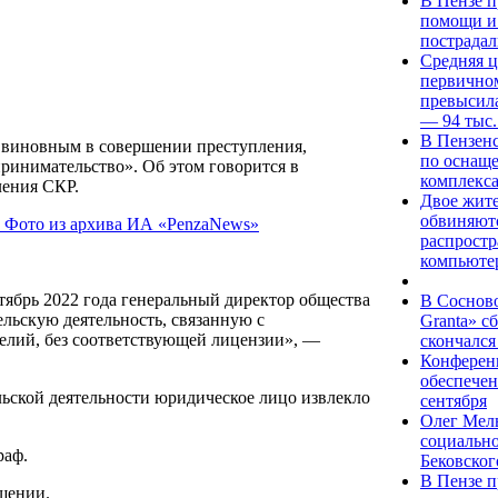
В Пензе 
помощи и 
пострадал
Средняя ц
первичном
превысила
— 94 тыс.
В Пензенс
виновным в совершении преступления,
по оснащ
принимательство». Об этом говорится в
комплекс
ления СКР.
Двое жите
обвиняютс
распрост
компьюте
ктябрь 2022 года генеральный директор общества
В Сосново
льскую деятельность, связанную с
Granta» с
елий, без соответствующей лицензии», —
скончался
Конферен
обеспечен
льской деятельности юридическое лицо извлекло
сентября
Олег Мел
социально
раф.
Бековског
В Пензе п
щении.