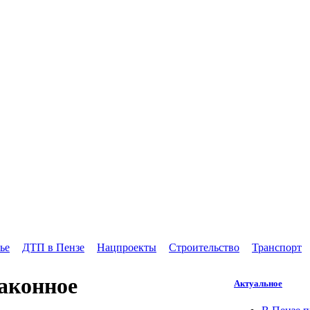
ье
ДТП в Пензе
Нацпроекты
Строительство
Транспорт
аконное
Актуальное