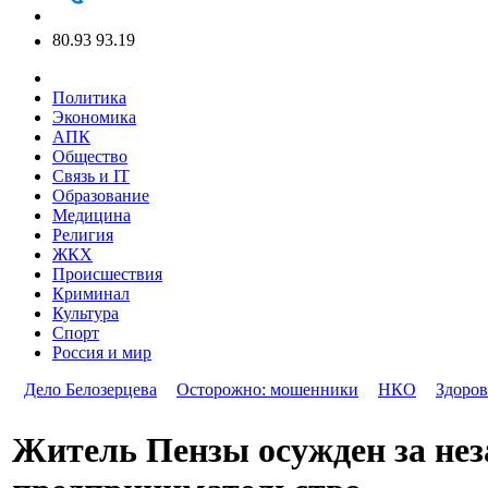
80.93
93.19
Политика
Экономика
АПК
Общество
Связь и IT
Образование
Медицина
Религия
ЖКХ
Происшествия
Криминал
Культура
Спорт
Россия и мир
Дело Белозерцева
Осторожно: мошенники
НКО
Здоров
Житель Пензы осужден за нез