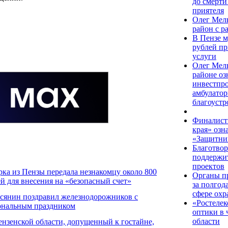
до смерт
приятеля
Олег Мел
район с р
В Пензе м
рублей пр
услуги
Олег Мел
районе оз
инвестпро
амбулатор
благоустр
Финалист
края» озн
«Защитни
Благотво
поддержит
проектов
ка из Пензы передала незнакомцу около 800
Органы п
ей для внесения на «безопасный счет»
за полгод
сфере охр
сянин поздравил железнодорожников с
«Ростелек
ональным праздником
оптики в 
области
нзенской области, допущенный к гостайне,