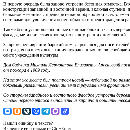
В первую очередь была заново устроена бетонная отмостка. Вт
конструкций западной и восточной веранд, включая ступени,
балконов мезонина с предварительной обработкой всех эле
составами для увеличения огнестойкости и предотвращения р
Также были установлены новые оконные блоки и часть дерев
фасады, металлическая кровля, полы внутренних помещений.
За время реставрации барский дом закрывался для посетителей
на три дня на время высыхания покрашенных полов, сообщает
сайте учреждения культуры.
Дом бабушки Михаила Лермонтова Елизаветы Арсеньевой пос
от пожара в 1909 году.
На этом же месте был построен новый — небольшой по размеру
боковыми ризалитами, увенчанными треугольными фронтонам
Со стороны западного и восточного фасадов устроены деревя
Стены первого этажа выполнены из кирпича и обшиты тесом
Нашли ошибку в тексте?
Выделите ее и нажмите Ctrl+Enter