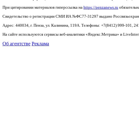
При цитировании материалов гиперссылка на
https://penzanews.ru
обязательн
Свидетельство о регистрации СМИ ИА №ФС77-31297 выдано Россвязьохранку
Адрес: 440034, г. Пенза, ул. Калинина, 119А. Телефоны: +7(8412)
999-101, 24
На сайте используются сервисы веб-аналитики «Яндекс.Метрика» и LiveInter
Об агентстве
Реклама