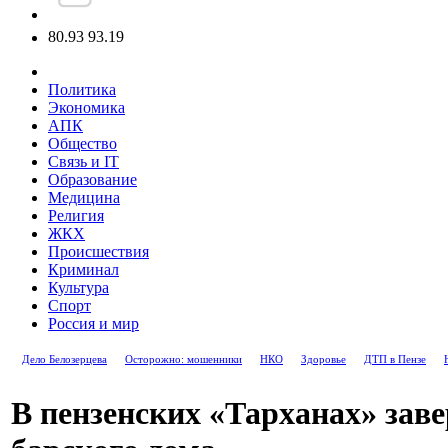
80.93
93.19
Политика
Экономика
АПК
Общество
Связь и IT
Образование
Медицина
Религия
ЖКХ
Происшествия
Криминал
Культура
Спорт
Россия и мир
Дело Белозерцева
Осторожно: мошенники
НКО
Здоровье
ДТП в Пензе
В пензенских «Тарханах» зав