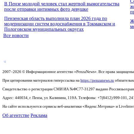
С
В Пензе молодой человек стал жертвой вымогательства
ж
после отправки интимных фото девушке
п
Пензенская область выполнила план 2026 года по
Ж
модернизации систем водоснабжения в Токмакском и
м
Пологовском муниципальных округах
Все новости
2007–2026 © Информационное агентство «PenzaNews». Все права защищены
При цитировании материалов гиперссылка на
https://penzanews.ru
обязательн
Свидетельство о регистрации СМИ ИА №ФС77-31297 выдано Россвязьохранку
Адрес: 440034, г. Пенза, ул. Калинина, 119А. Телефоны: +7(8412)
999-101, 24
На сайте используются сервисы веб-аналитики «Яндекс.Метрика» и LiveInter
Об агентстве
Реклама