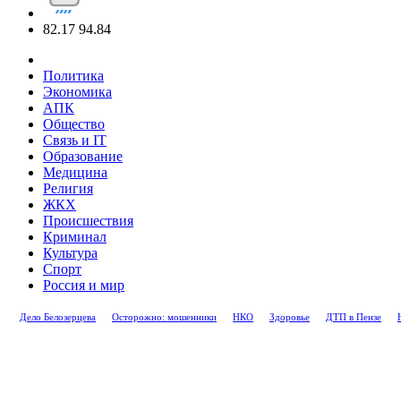
82.17
94.84
Политика
Экономика
АПК
Общество
Связь и IT
Образование
Медицина
Религия
ЖКХ
Происшествия
Криминал
Культура
Спорт
Россия и мир
Дело Белозерцева
Осторожно: мошенники
НКО
Здоровье
ДТП в Пензе