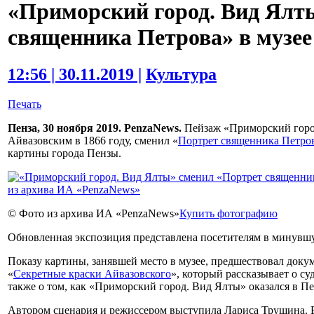
«Приморский город. Вид Ялт
священника Петрова» в музее
12:56 | 30.11.2019 |
Культура
Печать
Пенза, 30 ноября 2019. PenzaNews.
Пейзаж «Приморский горо
Айвазовским в 1866 году, сменил «
Портрет священника Петро
картины города Пензы.
© Фото из архива ИА «PenzaNews»
Купить фотографию
Обновленная экспозиция представлена посетителям в минувшу
Показу картины, занявшей место в музее, предшествовал док
«
Секретные краски Айвазовского
», который рассказывает о су
также о том, как «Приморский город. Вид Ялты» оказался в Пе
Автором сценария и режиссером выступила Лариса Трушина. В