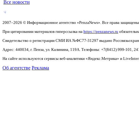
Все новости
2007–2026 © Информационное агентство «PenzaNews». Все права защищены
При цитировании материалов гиперссылка на
https://penzanews.ru
обязательн
Свидетельство о регистрации СМИ ИА №ФС77-31297 выдано Россвязьохранку
Адрес: 440034, г. Пенза, ул. Калинина, 119А. Телефоны: +7(8412)
999-101, 24
На сайте используются сервисы веб-аналитики «Яндекс.Метрика» и LiveInter
Об агентстве
Реклама