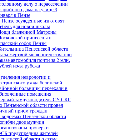
головному делу о нерасселении
варийного дома на улице 9
нваря в Пензе
 Пензе осужденные изготовят
ебель для новой школы
ощи блаженной Матроны
осковской принесены в
пасский собор Пензы
ительница Пензенской области
тала жертвой мошенничества при
аказе автомобиля почти за 2 млн.
ублей из-за рубежа
тделения неврологии и
естринского ухода белинской
айонной больницы переехали в
бновленные помещения
ервый замруководителя СУ СКР
о Пензенской области провел
ичный прием граждан
 водоемах Пензенской области
огибли двое мужчин,
рганизованы проверки
СБ предупредила жителей
ензенской области о схеме