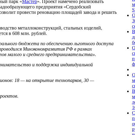
ный парк «
Мастер
». Проект намечено реализовать
м
радообразующего предприятия «Сердобский
S
озволит провести реновацию площадей завода и решить
О
3
с
водство металлоконструкций, стальных изделий,
В
ся в 608 млн. рублей.
д
б
дерального бюджета по обеспечению льготного доступа
О
проводился Минэкономразвития РФ в рамках
с
тов малого и среднего предпринимательства».
п
ф
ринимательство и поддержка индивидуальной
О
м
егионов: 18 — на открытие технопарков, 30 —
с
В
роектов.
м
л
1
С
п
о
р
р