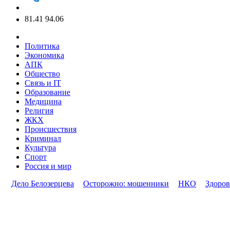
81.41
94.06
Политика
Экономика
АПК
Общество
Связь и IT
Образование
Медицина
Религия
ЖКХ
Происшествия
Криминал
Культура
Спорт
Россия и мир
Дело Белозерцева
Осторожно: мошенники
НКО
Здоров