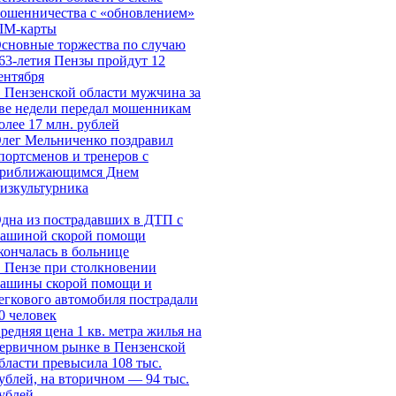
ошенничества c «обновлением»
IM-карты
сновные торжества по случаю
63-летия Пензы пройдут 12
ентября
 Пензенской области мужчина за
ве недели передал мошенникам
олее 17 млн. рублей
лег Мельниченко поздравил
портсменов и тренеров с
риближающимся Днем
изкультурника
дна из пострадавших в ДТП с
ашиной скорой помощи
кончалась в больнице
 Пензе при столкновении
ашины скорой помощи и
егкового автомобиля пострадали
0 человек
редняя цена 1 кв. метра жилья на
ервичном рынке в Пензенской
бласти превысила 108 тыс.
ублей, на вторичном — 94 тыс.
ублей