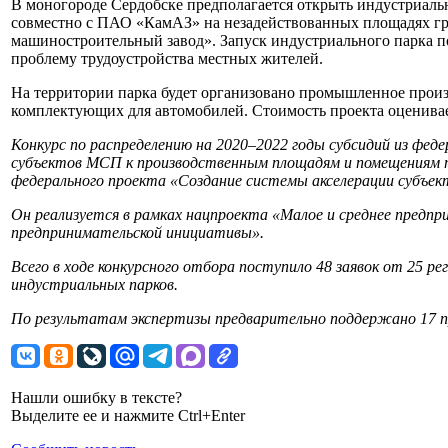
В моногороде Сердобске предполагается открыть индустриаль
совместно с ПАО «КамАЗ» на незадействованных площадях г
машиностроительный завод». Запуск индустриального парка п
проблему трудоустройства местных жителей.
На территории парка будет организовано промышленное произ
комплектующих для автомобилей. Стоимость проекта оценивает
Конкурс по распределению на 2020–2022 годы субсидий из фе
субъектов МСП к производственным площадям и помещениям 
федерального проекта «Создание системы акселерации субъек
Он реализуется в рамках нацпроекта «Малое и среднее предп
предпринимательской инициативы».
Всего в ходе конкурсного отбора поступило 48 заявок от 25 р
индустриальных парков.
По результатам экспертизы предварительно поддержано 17 п
Нашли ошибку в тексте?
Выделите ее и нажмите Ctrl+Enter