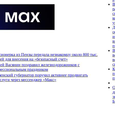
В
р
с
к
у
Д
о
и
в
п
В
ионерка из Пензы передала незнакомцу около 800 тыс.
в
ей для внесения на «безопасный счет»
в
с
ей Васянин поздравил железнодорожников с
К
фессиональным праздником
п
енский губернатор поручил активнее продвигать
п
слуги через мессенджер «Макс»
О
д
э
Б