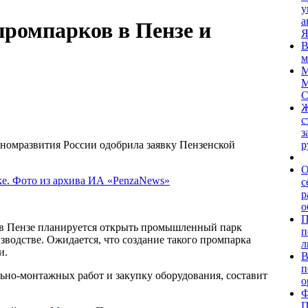
у
а
промпарков в Пензе и
Я
В
м
М
М
С
Ж
с
з
р
омразвития России одобрила заявку Пензенской
О
с
р
о
П
 в Пензе планируется открыть промышленный парк
п
зводстве. Ожидается, что создание такого промпарка
л
и.
В
п
ьно-монтажных работ и закупку оборудования, составит
о
Ф
П