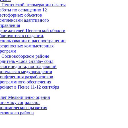
 Пензенской агломерации начаты
аботы по оснащению 12
ветофорных объектов
омплексами адаптивного
правления
вое жителей Пензенской области
бвиняются в создании,
спользовании и распространении
редоносных компьютерных
рограмм
 Сосновоборском районе
одитель «Lada Granta» сбил
елосипедиста, пострадавший
кончался в медучреждении
онференция разработчиков
рограммного обеспечения
ройдет в Пензе 11-12 сентября
лег Мельниченко оценил
инамику социально-
кономического развития
ековского района