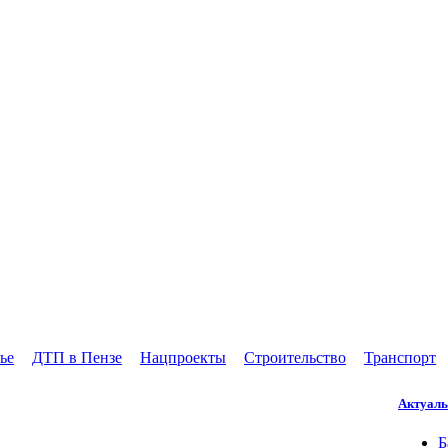
ье
ДТП в Пензе
Нацпроекты
Строительство
Транспорт
Актуаль
Б