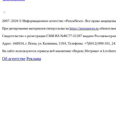
2007–2026 © Информационное агентство «PenzaNews». Все права защищены
При цитировании материалов гиперссылка на
https://penzanews.ru
обязательн
Свидетельство о регистрации СМИ ИА №ФС77-31297 выдано Россвязьохранку
Адрес: 440034, г. Пенза, ул. Калинина, 119А. Телефоны: +7(8412)
999-101, 24
На сайте используются сервисы веб-аналитики «Яндекс.Метрика» и LiveInter
Об агентстве
Реклама