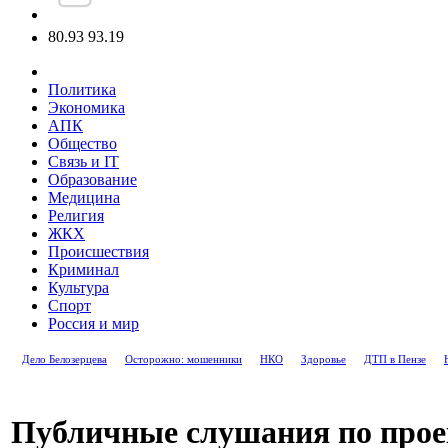
80.93
93.19
Политика
Экономика
АПК
Общество
Связь и IT
Образование
Медицина
Религия
ЖКХ
Происшествия
Криминал
Культура
Спорт
Россия и мир
Дело Белозерцева
Осторожно: мошенники
НКО
Здоровье
ДТП в Пензе
Публичные слушания по прое