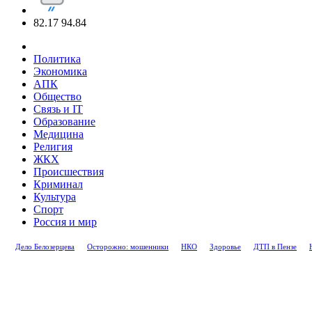
82.17
94.84
Политика
Экономика
АПК
Общество
Связь и IT
Образование
Медицина
Религия
ЖКХ
Происшествия
Криминал
Культура
Спорт
Россия и мир
Дело Белозерцева
Осторожно: мошенники
НКО
Здоровье
ДТП в Пензе