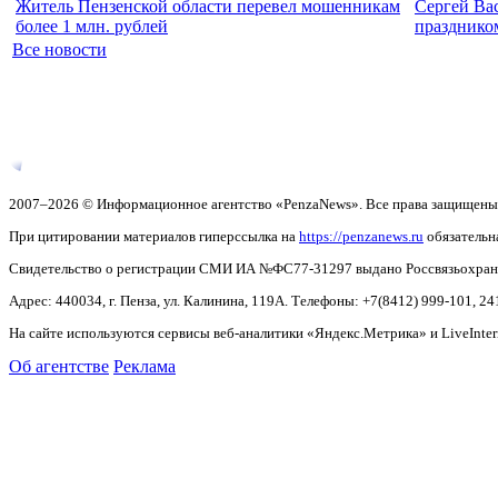
Житель Пензенской области перевел мошенникам
Сергей Ва
более 1 млн. рублей
празднико
Все новости
2007–2026 © Информационное агентство «PenzaNews». Все права защищены
При цитировании материалов гиперссылка на
https://penzanews.ru
обязательн
Свидетельство о регистрации СМИ ИА №ФС77-31297 выдано Россвязьохранку
Адрес: 440034, г. Пенза, ул. Калинина, 119А. Телефоны: +7(8412)
999-101, 24
На сайте используются сервисы веб-аналитики «Яндекс.Метрика» и LiveInter
Об агентстве
Реклама