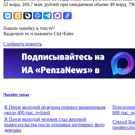
52 млрд. 269,7 млн. рублей при ожидаемом объеме 49 млрд. 79
Нашли ошибку в тексте?
Выделите ее и нажмите Ctrl+Enter
Сообщить новость
Читайте также
В Пензе молодой мужчина перевел мошенникам
Пенсионер
около 400 тыс. рублей
800 тыс. р
В Пензе молодой человек стал жертвой
Сергей Ва
вымогательства после отправки интимных фото
профессио
девушке