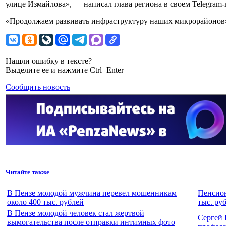
улице Измайлова», — написал глава региона в своем Telegram-к
«Продолжаем развивать инфраструктуру наших микрорайонов»
Нашли ошибку в тексте?
Выделите ее и нажмите Ctrl+Enter
Сообщить новость
Читайте также
В Пензе молодой мужчина перевел мошенникам
Пенсион
около 400 тыс. рублей
тыс. ру
В Пензе молодой человек стал жертвой
Сергей 
вымогательства после отправки интимных фото