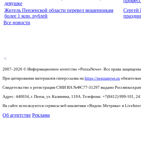
профес
девушке
Житель Пензенской области перевел мошенникам
Сергей 
более 1 млн. рублей
праздн
Все новости
2007–2026 © Информационное агентство «PenzaNews». Все права защищены
При цитировании материалов гиперссылка на
https://penzanews.ru
обязательн
Свидетельство о регистрации СМИ ИА №ФС77-31297 выдано Россвязьохранку
Адрес: 440034, г. Пенза, ул. Калинина, 119А. Телефоны: +7(8412)
999-101, 24
На сайте используются сервисы веб-аналитики «Яндекс.Метрика» и LiveInter
Об агентстве
Реклама