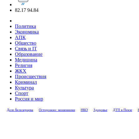
82.17
94.84
Политика
Экономика
АПК
Общество
Связь и IT
Образование
Медицина
Религия
ЖКХ
Происшествия
Криминал
Культура
Спорт
Россия и мир
Дело Белозерцева
Осторожно: мошенники
НКО
Здоровье
ДТП в Пензе