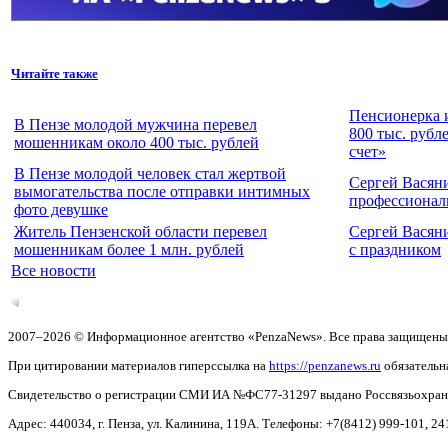
Читайте также
Пенсионерка 
В Пензе молодой мужчина перевел
800 тыс. рубл
мошенникам около 400 тыс. рублей
счет»
В Пензе молодой человек стал жертвой
Сергей Васян
вымогательства после отправки интимных
профессионал
фото девушке
Житель Пензенской области перевел
Сергей Васян
мошенникам более 1 млн. рублей
с праздником
Все новости
2007–2026 © Информационное агентство «PenzaNews». Все права защищены
При цитировании материалов гиперссылка на
https://penzanews.ru
обязательн
Свидетельство о регистрации СМИ ИА №ФС77-31297 выдано Россвязьохранку
Адрес: 440034, г. Пенза, ул. Калинина, 119А. Телефоны: +7(8412)
999-101, 24