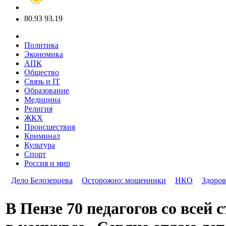
80.93
93.19
Политика
Экономика
АПК
Общество
Связь и IT
Образование
Медицина
Религия
ЖКХ
Происшествия
Криминал
Культура
Спорт
Россия и мир
Дело Белозерцева
Осторожно: мошенники
НКО
Здоров
В Пензе 70 педагогов со всей