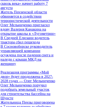
сквозь века» начнет работу 7
августа
Житель Пензенской области
обвиняется в содействии
террористической деятельности
Олег Мельниченко пригласил
вдову Валерия Канакина на
открытие школы в «Лугометрии»
В Средней Елюзани водитель
трактора сбил пешехода
В Сосновоборске руководитель
управляющей компании
осуждена после падения снега и
наледи с крыши МКД на
женщину
Реализация программы «Мой
двор» будет продолжена в 2027-
2028 годах — Олег Мельниченко
Олег Мельниченко поручил
подобрать земельный участок
для строительства бассейна на
Шуисте
Жительница Пензы приговорена
к 7 годам колонии за убийство