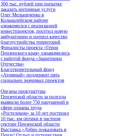
300 тыс. рублей при попытке
заказать интимные услуги
Олег Мельниченко в
Колышлейском районе
ознакомился с реализацией
инвестпроектов, посетил новую
амбулаторию и оценил качество
благоустройства территорий
Финалисты проекта «Герои
Пензенского края» ознакомились
с работой фонда «Защитники
Отечества»
Благотворительный фонд
«Атомный» поддержит пять
социально значимых проектов
Органы прокуратуры
Пензенской области за полгода
выявили более 750 нарушений в
сфере охраны труда
«Ростелеком» за 10 лет построил
10 тыс. км оптики в частном
секторе Пензенской области
Выставка «Добро пожаловать в
Пензу! Отдых и путешествия