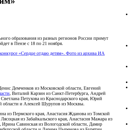
тям»
ьного образования из разных регионов России примут
дет в Пензе с 18 по 21 ноября.
Денис Демченков из Московской области, Евгений
ласти
, Виталий Карзин из Санкт-Петербурга, Андрей
 Светлана Петухова из Краснодарского края, Юрий
й области и Алексей Шурупов из Москвы.
на из Пермского края, Анастасия Жданова из Томской
 Лясоцкая из Забайкальского края, Анастасия Мажара из
, Ирина Савинская из Вологодской области, Дамир
нбургской области и Дарима Цыренова из Бурятии.