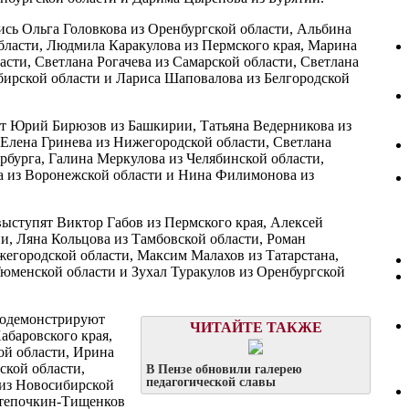
сь Ольга Головкова из Оренбургской области, Альбина
бласти, Людмила Каракулова из Пермского края, Марина
сти, Светлана Рогачева из Самарской области, Светлана
бирской области и Лариса Шаповалова из Белгородской
ют Юрий Бирюзов из Башкирии, Татьяна Ведерникова из
 Елена Гринева из Нижегородской области, Светлана
рбурга, Галина Меркулова из Челябинской области,
а из Воронежской области и Нина Филимонова из
ыступят Виктор Габов из Пермского края, Алексей
и, Ляна Кольцова из Тамбовской области, Роман
егородской области, Максим Малахов из Татарстана,
юменской области и Зухал Туракулов из Оренбургской
родемонстрируют
ЧИТАЙТЕ ТАКЖЕ
абаровского края,
ой области, Ирина
ской области,
В Пензе обновили галерею
педагогической славы
 из Новосибирской
Степочкин-Тищенков