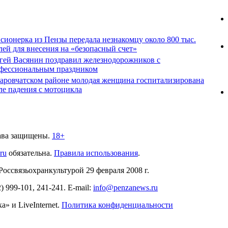
сионерка из Пензы передала незнакомцу около 800 тыс.
лей для внесения на «безопасный счет»
гей Васянин поздравил железнодорожников с
фессиональным праздником
аровчатском районе молодая женщина госпитализирована
ле падения с мотоцикла
ава защищены.
18+
.ru
обязательна.
Правила использования
.
связьохранкультурой 29 февраля 2008 г.
2)
999-101, 241-241
. E-mail:
info@penzanews.ru
» и LiveInternet.
Политика конфиденциальности