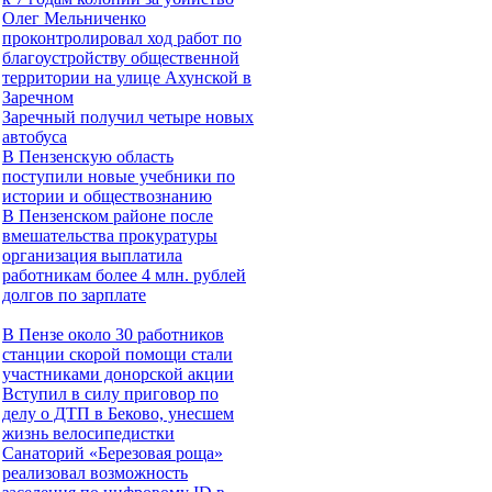
Олег Мельниченко
проконтролировал ход работ по
благоустройству общественной
территории на улице Ахунской в
Заречном
Заречный получил четыре новых
автобуса
В Пензенскую область
поступили новые учебники по
истории и обществознанию
В Пензенском районе после
вмешательства прокуратуры
организация выплатила
работникам более 4 млн. рублей
долгов по зарплате
В Пензе около 30 работников
станции скорой помощи стали
участниками донорской акции
Вступил в силу приговор по
делу о ДТП в Беково, унесшем
жизнь велосипедистки
Санаторий «Березовая роща»
реализовал возможность