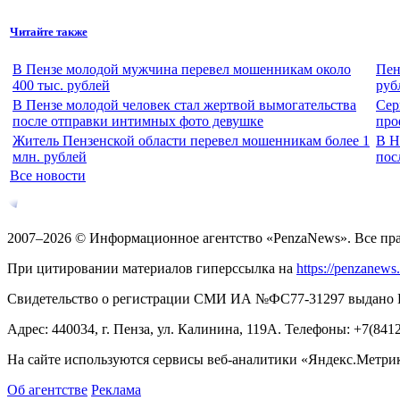
Читайте также
В Пензе молодой мужчина перевел мошенникам около
Пен
400 тыс. рублей
руб
В Пензе молодой человек стал жертвой вымогательства
Сер
после отправки интимных фото девушке
про
Житель Пензенской области перевел мошенникам более 1
В Н
млн. рублей
пос
Все новости
2007–2026 © Информационное агентство «PenzaNews». Все пр
При цитировании материалов гиперссылка на
https://penzanews
Свидетельство о регистрации СМИ ИА №ФС77-31297 выдано Рос
Адрес: 440034, г. Пенза, ул. Калинина, 119А. Телефоны: +7(841
На сайте используются сервисы веб-аналитики «Яндекс.Метрика
Об агентстве
Реклама