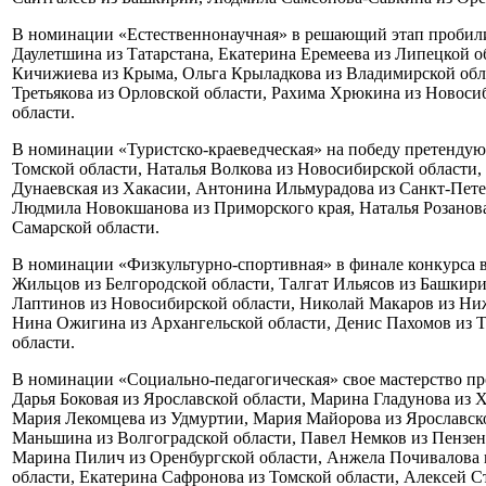
В номинации «Естественнонаучная» в решающий этап пробили
Даулетшина из Татарстана, Екатерина Еремеева из Липецкой о
Кичижиева из Крыма, Ольга Крыладкова из Владимирской обла
Третьякова из Орловской области, Рахима Хрюкина из Новоси
области.
В номинации «Туристско-краеведческая» на победу претенду
Томской области, Наталья Волкова из Новосибирской области,
Дунаевская из Хакасии, Антонина Ильмурадова из Санкт-Пете
Людмила Новокшанова из Приморского края, Наталья Розанов
Самарской области.
В номинации «Физкультурно-спортивная» в финале конкурса в
Жильцов из Белгородской области, Талгат Ильясов из Башкири
Лаптинов из Новосибирской области, Николай Макаров из Ниж
Нина Ожигина из Архангельской области, Денис Пахомов из Т
области.
В номинации «Социально-педагогическая» свое мастерство п
Дарья Боковая из Ярославской области, Марина Гладунова из Х
Мария Лекомцева из Удмуртии, Мария Майорова из Ярославск
Маньшина из Волгоградской области, Павел Немков из Пензен
Марина Пилич из Оренбургской области, Анжела Почивалова
области, Екатерина Сафронова из Томской области, Алексей 