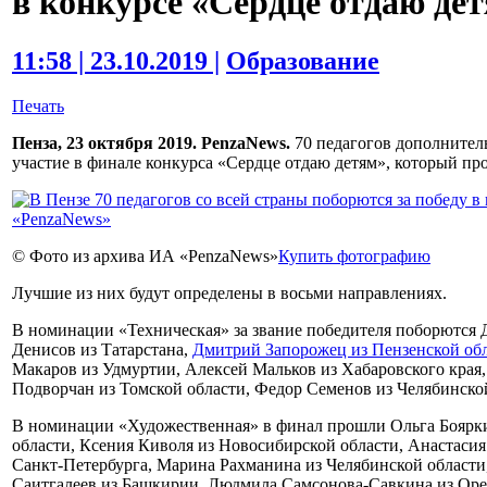
в конкурсе «Сердце отдаю де
11:58 | 23.10.2019 |
Образование
Печать
Пенза, 23 октября 2019. PenzaNews.
70 педагогов дополнител
участие в финале конкурса «Сердце отдаю детям», который прой
© Фото из архива ИА «PenzaNews»
Купить фотографию
Лучшие из них будут определены в восьми направлениях.
В номинации «Техническая» за звание победителя поборются 
Денисов из Татарстана,
Дмитрий Запорожец из Пензенской об
Макаров из Удмуртии, Алексей Мальков из Хабаровского края,
Подворчан из Томской области, Федор Семенов из Челябинско
В номинации «Художественная» в финал прошли Ольга Боярки
области, Ксения Киволя из Новосибирской области, Анастасия
Санкт-Петербурга, Марина Рахманина из Челябинской области
Саитгалеев из Башкирии, Людмила Самсонова-Савкина из Оре