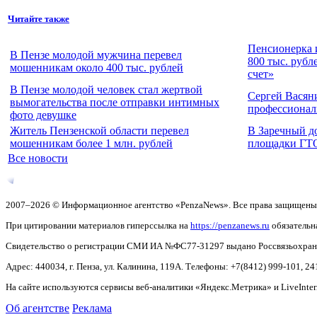
Читайте также
Пенсионерка 
В Пензе молодой мужчина перевел
800 тыс. рубл
мошенникам около 400 тыс. рублей
счет»
В Пензе молодой человек стал жертвой
Сергей Васян
вымогательства после отправки интимных
профессионал
фото девушке
Житель Пензенской области перевел
В Заречный д
мошенникам более 1 млн. рублей
площадки ГТ
Все новости
2007–2026 © Информационное агентство «PenzaNews». Все права защищены
При цитировании материалов гиперссылка на
https://penzanews.ru
обязательн
Свидетельство о регистрации СМИ ИА №ФС77-31297 выдано Россвязьохранку
Адрес: 440034, г. Пенза, ул. Калинина, 119А. Телефоны: +7(8412)
999-101, 24
На сайте используются сервисы веб-аналитики «Яндекс.Метрика» и LiveInter
Об агентстве
Реклама