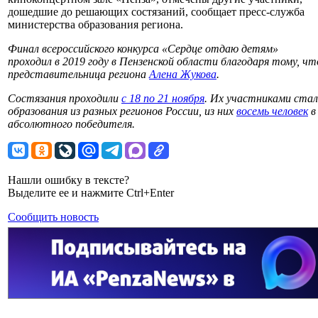
дошедшие до решающих состязаний, сообщает пресс-служба
министерства образования региона.
Финал всероссийского конкурса «Сердце отдаю детям»
проходил в 2019 году в Пензенской области благодаря тому, чт
представительница региона
Алена Жукова
.
Состязания проходили
с 18 по 21 ноября
. Их участниками стал
образования из разных регионов России, из них
восемь человек
в
абсолютного победителя.
Нашли ошибку в тексте?
Выделите ее и нажмите Ctrl+Enter
Сообщить новость