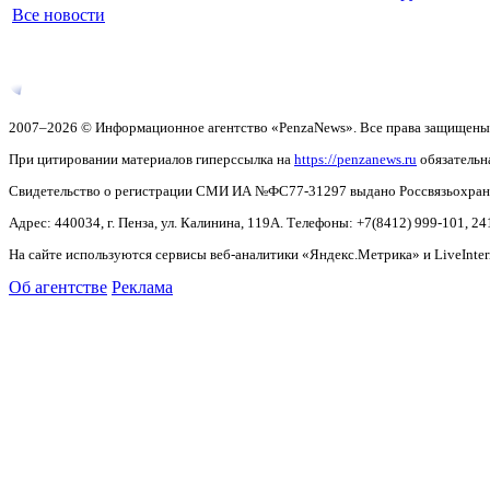
Все новости
2007–2026 © Информационное агентство «PenzaNews». Все права защищены
При цитировании материалов гиперссылка на
https://penzanews.ru
обязательн
Свидетельство о регистрации СМИ ИА №ФС77-31297 выдано Россвязьохранку
Адрес: 440034, г. Пенза, ул. Калинина, 119А. Телефоны: +7(8412)
999-101, 24
На сайте используются сервисы веб-аналитики «Яндекс.Метрика» и LiveInter
Об агентстве
Реклама