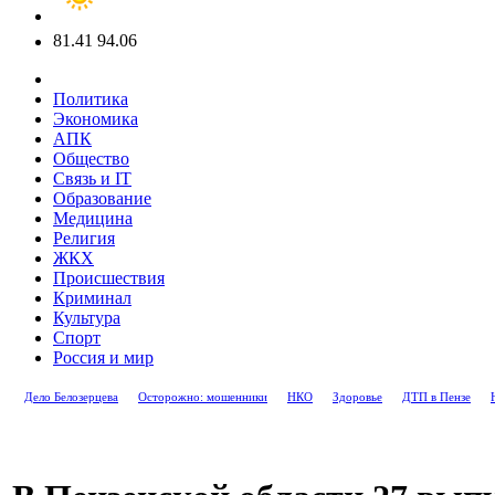
81.41
94.06
Политика
Экономика
АПК
Общество
Связь и IT
Образование
Медицина
Религия
ЖКХ
Происшествия
Криминал
Культура
Спорт
Россия и мир
Дело Белозерцева
Осторожно: мошенники
НКО
Здоровье
ДТП в Пензе