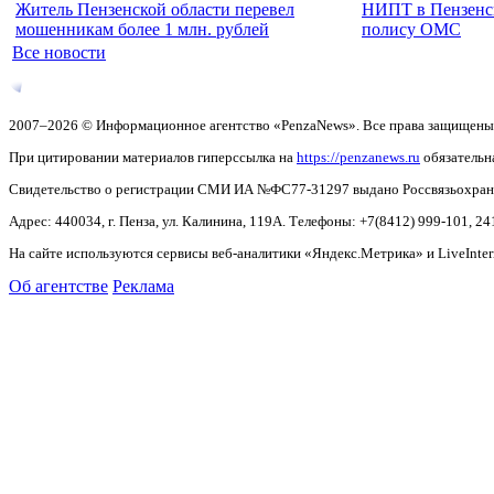
Житель Пензенской области перевел
НИПТ в Пензенск
мошенникам более 1 млн. рублей
полису ОМС
Все новости
2007–2026 © Информационное агентство «PenzaNews». Все права защищены
При цитировании материалов гиперссылка на
https://penzanews.ru
обязательн
Свидетельство о регистрации СМИ ИА №ФС77-31297 выдано Россвязьохранку
Адрес: 440034, г. Пенза, ул. Калинина, 119А. Телефоны: +7(8412)
999-101, 24
На сайте используются сервисы веб-аналитики «Яндекс.Метрика» и LiveInter
Об агентстве
Реклама