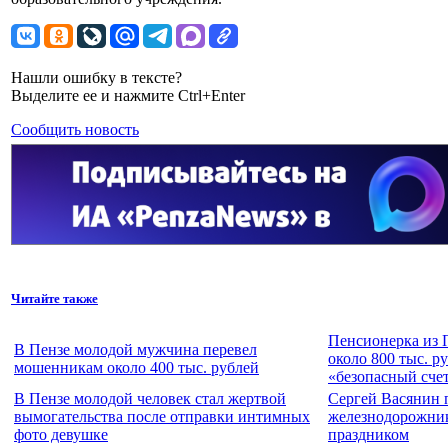
Нашли ошибку в тексте?
Выделите ее и нажмите Ctrl+Enter
Сообщить новость
Читайте также
Пенсионерка из 
В Пензе молодой мужчина перевел
около 800 тыс. р
мошенникам около 400 тыс. рублей
«безопасный сче
В Пензе молодой человек стал жертвой
Сергей Васянин 
вымогательства после отправки интимных
железнодорожни
фото девушке
праздником