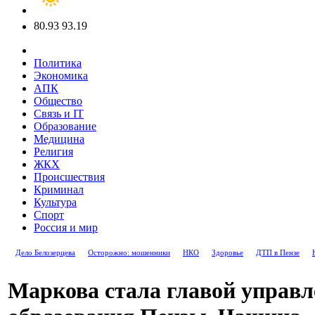
80.93
93.19
Политика
Экономика
АПК
Общество
Связь и IT
Образование
Медицина
Религия
ЖКХ
Происшествия
Криминал
Культура
Спорт
Россия и мир
Дело Белозерцева
Осторожно: мошенники
НКО
Здоровье
ДТП в Пензе
Маркова стала главой управ