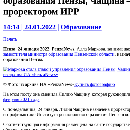
образования Пензы, Чащина
проректором ИРР
14:14 | 24.01.2022 |
Образование
Печать
Пенза, 24 января 2022. PenzaNews.
Алла Маркова, занимавша
заместителя министра образования Пензенской области
, назна
образования Пензы.
© Фото из архива ИА «PenzaNews»
Купить фотографию
На этом посту она сменила Лилию Чащину, которая руководи
февраля 2021 года
.
С понедельника, 24 января, Лилия Чащина назначена проректо
и профилактике Института регионального развития Пензенско
Соответствующая информация размещена на сайте государств
образовательного учреждения.