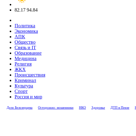
82.17
94.84
Политика
Экономика
АПК
Общество
Связь и IT
Образование
Медицина
Религия
ЖКХ
Происшествия
Криминал
Культура
Спорт
Россия и мир
Дело Белозерцева
Осторожно: мошенники
НКО
Здоровье
ДТП в Пензе