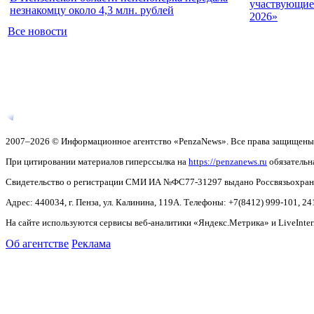
участвующие 
незнакомцу около 4,3 млн. рублей
2026»
Все новости
2007–2026 © Информационное агентство «PenzaNews». Все права защищены
При цитировании материалов гиперссылка на
https://penzanews.ru
обязательн
Свидетельство о регистрации СМИ ИА №ФС77-31297 выдано Россвязьохранку
Адрес: 440034, г. Пенза, ул. Калинина, 119А. Телефоны: +7(8412)
999-101, 24
На сайте используются сервисы веб-аналитики «Яндекс.Метрика» и LiveInter
Об агентстве
Реклама