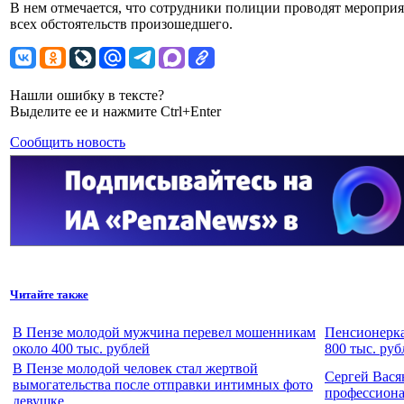
В нем отмечается, что сотрудники полиции проводят мероприя
всех обстоятельств произошедшего.
Нашли ошибку в тексте?
Выделите ее и нажмите Ctrl+Enter
Сообщить новость
Читайте также
В Пензе молодой мужчина перевел мошенникам
Пенсионерка
около 400 тыс. рублей
800 тыс. руб
В Пензе молодой человек стал жертвой
Сергей Вася
вымогательства после отправки интимных фото
профессион
девушке