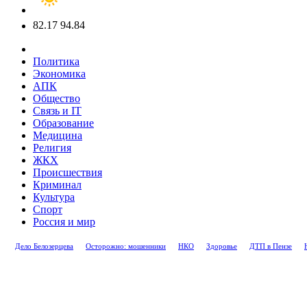
82.17
94.84
Политика
Экономика
АПК
Общество
Связь и IT
Образование
Медицина
Религия
ЖКХ
Происшествия
Криминал
Культура
Спорт
Россия и мир
Дело Белозерцева
Осторожно: мошенники
НКО
Здоровье
ДТП в Пензе