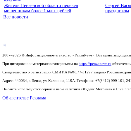
Житель Пензенской области перевел
Сергей Вася
мошенникам более 1 млн. рублей
праздником
Все новости
2007–2026 © Информационное агентство «PenzaNews». Все права защищены
При цитировании материалов гиперссылка на
https://penzanews.ru
обязательн
Свидетельство о регистрации СМИ ИА №ФС77-31297 выдано Россвязьохранку
Адрес: 440034, г. Пенза, ул. Калинина, 119А. Телефоны: +7(8412)
999-101, 24
На сайте используются сервисы веб-аналитики «Яндекс.Метрика» и LiveInter
Об агентстве
Реклама