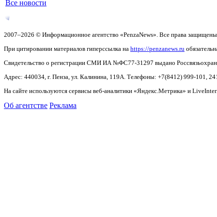
Все новости
2007–2026 © Информационное агентство «PenzaNews». Все права защищены
При цитировании материалов гиперссылка на
https://penzanews.ru
обязательн
Свидетельство о регистрации СМИ ИА №ФС77-31297 выдано Россвязьохранку
Адрес: 440034, г. Пенза, ул. Калинина, 119А. Телефоны: +7(8412)
999-101, 24
На сайте используются сервисы веб-аналитики «Яндекс.Метрика» и LiveInter
Об агентстве
Реклама