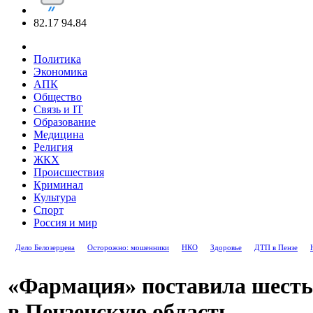
82.17
94.84
Политика
Экономика
АПК
Общество
Связь и IT
Образование
Медицина
Религия
ЖКХ
Происшествия
Криминал
Культура
Спорт
Россия и мир
Дело Белозерцева
Осторожно: мошенники
НКО
Здоровье
ДТП в Пензе
«Фармация» поставила шест
в Пензенскую область