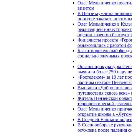
Олег Мельниченко посети
визитом
В Пензе мужчина лишился 
попытке заказать интимны
Олег Мельниченко в Колы
реализацией инвестпроект
оценил качество благоуст
Финалисты проекта «Герои
ознакомились с работой ф
Благотворительный фонд 
социально значимых прое
Органы прокуратуры Пензе
выявили более 750 наруше
«Ростелеком» за 10 лет по
частном секторе Пензенск
Выставка «Добро пожалова
путешествия сквозь века» 
Житель Пензенской област
террористической деятель
Олег Мельниченко пригла
открытие школы в «Лугом
В Средней Елюзани водите
В Сосновоборске руковод
осуждена после падения с