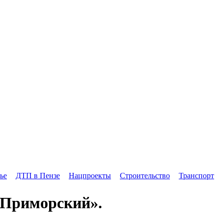
ье
ДТП в Пензе
Нацпроекты
Строительство
Транспорт
«Приморский».