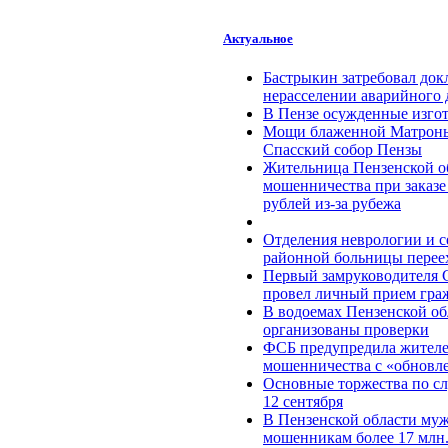
Актуальное
Бастрыкин затребовал док
нерасселении аварийного 
В Пензе осужденные изгот
Мощи блаженной Матроны
Спасский собор Пензы
Жительница Пензенской об
мошенничества при заказе 
рублей из-за рубежа
Отделения неврологии и с
районной больницы перее
Первый замруководителя 
провел личный прием гра
В водоемах Пензенской об
организованы проверки
ФСБ предупредила жителей
мошенничества c «обновл
Основные торжества по с
12 сентября
В Пензенской области муж
мошенникам более 17 млн.