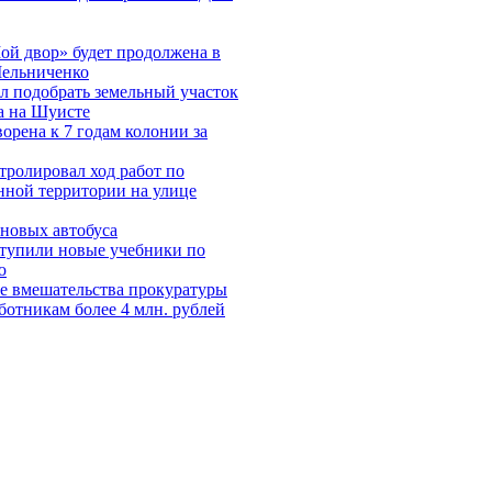
ой двор» будет продолжена в
Мельниченко
л подобрать земельный участок
на на Шуисте
рена к 7 годам колонии за
ролировал ход работ по
нной территории на улице
новых автобуса
ступили новые учебники по
ю
е вмешательства прокуратуры
ботникам более 4 млн. рублей