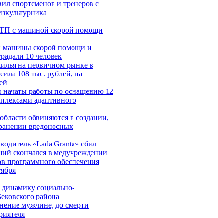
ил спортсменов и тренеров с
зкультурника
ДТП с машиной скорой помощи
и машины скорой помощи и
традали 10 человек
жилья на первичном рынке в
ила 108 тыс. рублей, на
ей
и начаты работы по оснащению 12
мплексами адаптивного
области обвиняются в создании,
транении вредоносных
водитель «Lada Granta» сбил
ший скончался в медучреждении
ов программного обеспечения
тября
 динамику социально-
Бековского района
нение мужчине, до смерти
риятеля