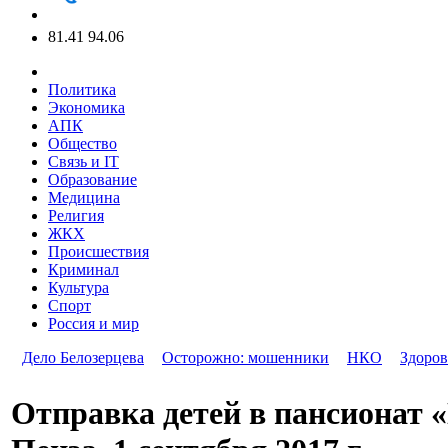
81.41
94.06
Политика
Экономика
АПК
Общество
Связь и IT
Образование
Медицина
Религия
ЖКХ
Происшествия
Криминал
Культура
Спорт
Россия и мир
Дело Белозерцева
Осторожно: мошенники
НКО
Здоров
Отправка детей в пансионат 