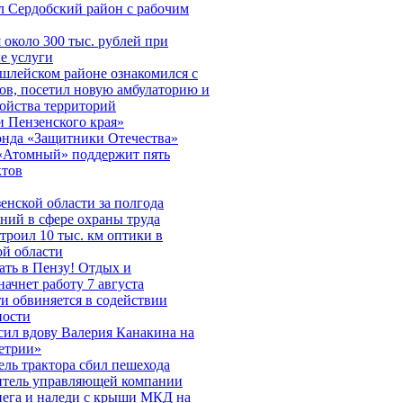
л Сердобский район с рабочим
около 300 тыс. рублей при
е услуги
шлейском районе ознакомился с
ов, посетил новую амбулаторию и
ройства территорий
 Пензенского края»
онда «Защитники Отечества»
«Атомный» поддержит пять
ктов
нской области за полгода
ний в сфере охраны труда
строил 10 тыс. км оптики в
ой области
ть в Пензу! Отдых и
начнет работу 7 августа
и обвиняется в содействии
ности
сил вдову Валерия Канакина на
етрии»
ль трактора сбил пешехода
итель управляющей компании
нега и наледи с крыши МКД на