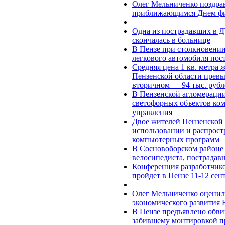
Олег Мельниченко поздрав
приближающимся Днем фи
Одна из пострадавших в 
скончалась в больнице
В Пензе при столкновени
легкового автомобиля пос
Средняя цена 1 кв. метра 
Пензенской области превыс
вторичном — 94 тыс. рубл
В Пензенской агломераци
светофорных объектов ко
управления
Двое жителей Пензенской 
использовании и распрос
компьютерных программ
В Сосновоборском районе 
велосипедиста, пострадав
Конференция разработчик
пройдет в Пензе 11-12 сен
Олег Мельниченко оценил
экономического развития 
В Пензе предъявлено обви
забившему монтировкой п