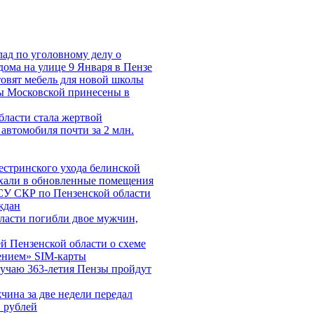
лад по уголовному делу о
дома на улице 9 Января в Пензе
овят мебель для новой школы
 Московской принесены в
ласти стала жертвой
автомобиля почти за 2 млн.
естринского ухода белинской
хали в обновленные помещения
СУ СКР по Пензенской области
ждан
ласти погибли двое мужчин,
 Пензенской области о схеме
ением» SIM-карты
лучаю 363-летия Пензы пройдут
чина за две недели передал
 рублей