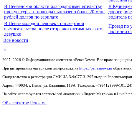
В Пензенской области благодаря вмешательству
В Кузнецко
прокуратуры за полгода выплачено более 20 млн.
дороги, вре
рублей долгов по зарплате
водитель п
В Пензе молодой человек стал жертвой
Проезд по 
вымогательства после отправки интимных фото
частично о
девушке
Все новости
2007–2026 © Информационное агентство «PenzaNews». Все права защищены
При цитировании материалов гиперссылка на
https://penzanews.ru
обязательн
Свидетельство о регистрации СМИ ИА №ФС77-31297 выдано Россвязьохранку
Адрес: 440034, г. Пенза, ул. Калинина, 119А. Телефоны: +7(8412)
999-101, 24
На сайте используются сервисы веб-аналитики «Яндекс.Метрика» и LiveInter
Об агентстве
Реклама