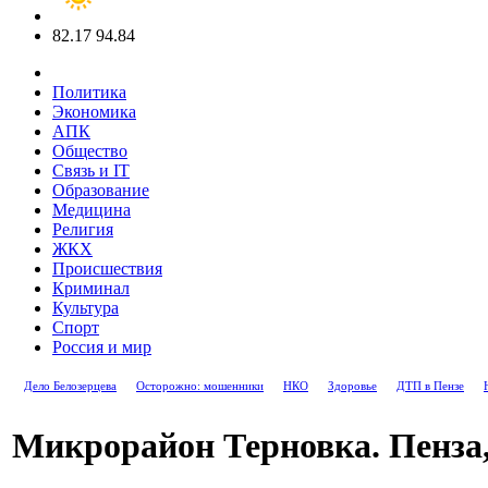
82.17
94.84
Политика
Экономика
АПК
Общество
Связь и IT
Образование
Медицина
Религия
ЖКХ
Происшествия
Криминал
Культура
Спорт
Россия и мир
Дело Белозерцева
Осторожно: мошенники
НКО
Здоровье
ДТП в Пензе
Микрорайон Терновка. Пенза, 