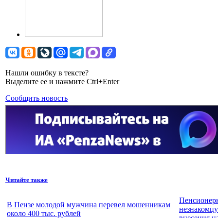
Нашли ошибку в тексте?
Выделите ее и нажмите Ctrl+Enter
Сообщить новость
Читайте также
Пенсионерк
В Пензе молодой мужчина перевел мошенникам
незнакомцу
около 400 тыс. рублей
внесения н