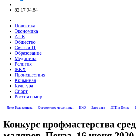
82.17
94.84
Политика
Экономика
АПК
Общество
Связь и IT
Образование
Медицина
Религия
ЖКХ
Происшествия
Криминал
Культура
Спорт
Россия и мир
Дело Белозерцева
Осторожно: мошенники
НКО
Здоровье
ДТП в Пензе
Конкурс профмастерства сред
маляров. Пенза, 16 июня 2020 