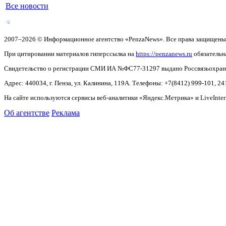
Все новости
2007–2026 © Информационное агентство «PenzaNews». Все права защищены
При цитировании материалов гиперссылка на
https://penzanews.ru
обязательн
Свидетельство о регистрации СМИ ИА №ФС77-31297 выдано Россвязьохранку
Адрес: 440034, г. Пенза, ул. Калинина, 119А. Телефоны: +7(8412)
999-101, 24
На сайте используются сервисы веб-аналитики «Яндекс.Метрика» и LiveInter
Об агентстве
Реклама