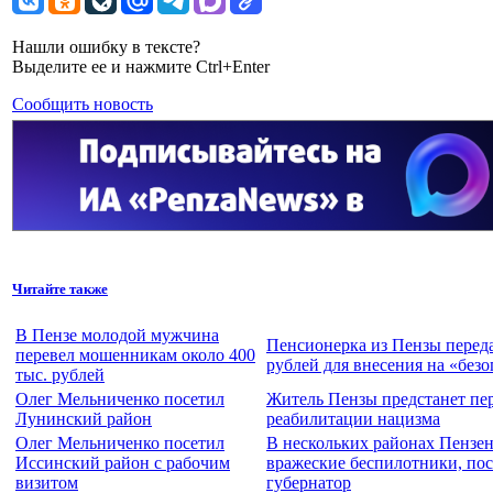
Нашли ошибку в тексте?
Выделите ее и нажмите Ctrl+Enter
Сообщить новость
Читайте также
В Пензе молодой мужчина
Пенсионерка из Пензы переда
перевел мошенникам около 400
рублей для внесения на «без
тыс. рублей
Олег Мельниченко посетил
Житель Пензы предстанет пе
Лунинский район
реабилитации нацизма
Олег Мельниченко посетил
В нескольких районах Пензе
Иссинский район с рабочим
вражеские беспилотники, по
визитом
губернатор