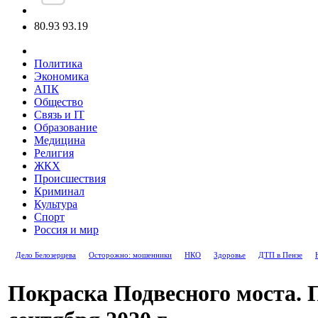
80.93
93.19
Политика
Экономика
АПК
Общество
Связь и IT
Образование
Медицина
Религия
ЖКХ
Происшествия
Криминал
Культура
Спорт
Россия и мир
Дело Белозерцева
Осторожно: мошенники
НКО
Здоровье
ДТП в Пензе
Покраска Подвесного моста. П