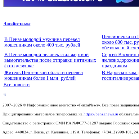
Читайте также
Пенсионерка из 
В Пензе молодой мужчина перевел
около 800 тыс. р
мошенникам около 400 тыс. рублей
«безопасный сче
В Пензе молодой человек стал жертвой
Сергей Васянин 
вымогательства после отправки интимных
железнодорожни
фото девушке
праздником
Житель Пензенской области перевел
В Наровчатском 
мошенникам более 1 млн. рублей
госпитализирова
Все новости
2007–2026 © Информационное агентство «PenzaNews». Все права защищены
При цитировании материалов гиперссылка на
https://penzanews.ru
обязательн
Свидетельство о регистрации СМИ ИА №ФС77-31297 выдано Россвязьохранку
Адрес: 440034, г. Пенза, ул. Калинина, 119А. Телефоны: +7(8412)
999-101, 24