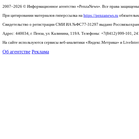
2007–2026 © Информационное агентство «PenzaNews». Все права защищены
При цитировании материалов гиперссылка на
https://penzanews.ru
обязательн
Свидетельство о регистрации СМИ ИА №ФС77-31297 выдано Россвязьохранку
Адрес: 440034, г. Пенза, ул. Калинина, 119А. Телефоны: +7(8412)
999-101, 24
На сайте используются сервисы веб-аналитики «Яндекс.Метрика» и LiveInter
Об агентстве
Реклама