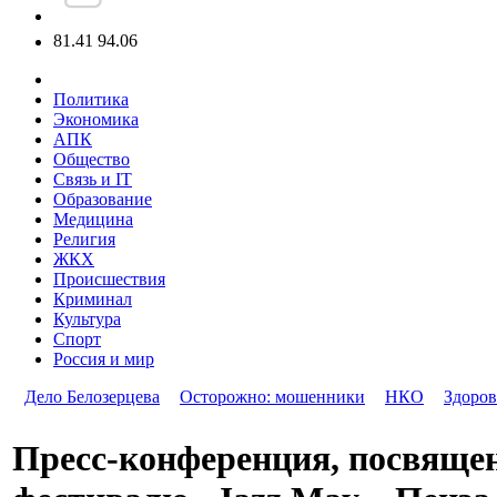
81.41
94.06
Политика
Экономика
АПК
Общество
Связь и IT
Образование
Медицина
Религия
ЖКХ
Происшествия
Криминал
Культура
Спорт
Россия и мир
Дело Белозерцева
Осторожно: мошенники
НКО
Здоров
Пресс-конференция, посвяще