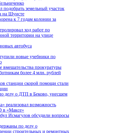
Мельниченко
л подобрать земельный участок
на на Шуисте
рена к 7 годам колонии за
ролировал ход работ по
нной территории на улице
новых автобуса
ступили новые учебники по
ю
е вмешательства прокуратуры
ботникам более 4 млн. рублей
ков станции скорой помощи стали
кции
по делу о ДТП в Беково, унесшем
а» реализовал возможность
D в «Максе»
бул Исмагулов обсудили вопросы
адержаны по делу о
дении строительных и ремонтных