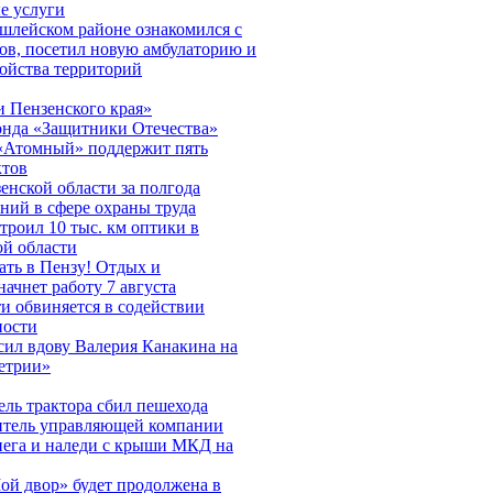
е услуги
шлейском районе ознакомился с
ов, посетил новую амбулаторию и
ройства территорий
 Пензенского края»
онда «Защитники Отечества»
«Атомный» поддержит пять
ктов
нской области за полгода
ний в сфере охраны труда
строил 10 тыс. км оптики в
ой области
ть в Пензу! Отдых и
начнет работу 7 августа
и обвиняется в содействии
ности
сил вдову Валерия Канакина на
етрии»
ль трактора сбил пешехода
итель управляющей компании
нега и наледи с крыши МКД на
ой двор» будет продолжена в