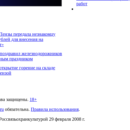
работ
Пензы передала незнакомцу
ублей для внесения на
т»
 поздравил железнодорожников
ьным праздником
ткрытие горение на складе
Пензой
ава защищены.
18+
.ru
обязательна.
Правила использования
.
связьохранкультурой 29 февраля 2008 г.
2)
999-101, 241-241
. E-mail:
info@penzanews.ru