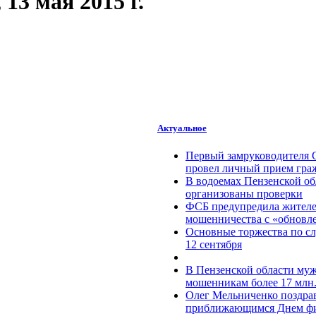
13 мая 2015 г.
Актуальное
Первый замруководителя 
провел личный прием гра
В водоемах Пензенской об
организованы проверки
ФСБ предупредила жителей
мошенничества c «обновл
Основные торжества по с
12 сентября
В Пензенской области муж
мошенникам более 17 млн.
Олег Мельниченко поздрав
приближающимся Днем фи