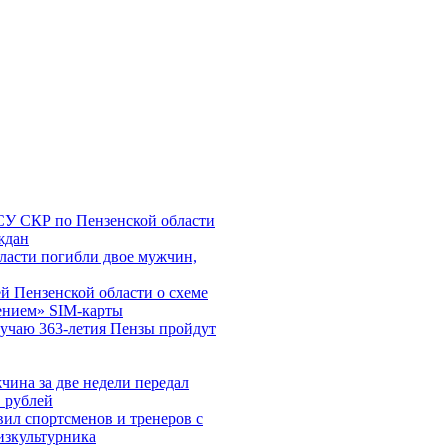
СУ СКР по Пензенской области
ждан
ласти погибли двое мужчин,
 Пензенской области о схеме
ением» SIM-карты
лучаю 363-летия Пензы пройдут
чина за две недели передал
 рублей
ил спортсменов и тренеров с
зкультурника