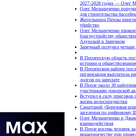
2027-2028 годах — Олег 
Олег Мельниченко поручи
для строительства бассей
Жительница Пензы пригово
убийство
Олег Мельниченко проконт
благоустройству обществе
Ахунской в Заречном
Заречный получил четыре 
В Пензенскую область по
истории и обществознани
В Пензенском районе посл
организация выплатила ра
долгов по зарплате
В Пензе около 30 работни
участниками донорской а
Вступил в силу приговор 
жизнь велосипедистки
Санаторий «Березовая рощ
заселения по цифровому I
Олег Мельниченко и Джам
взаимодействия
В Пензе восемь человек з
мошенничестве при прове