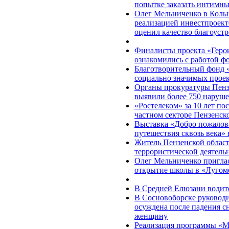
попытке заказать интимны
Олег Мельниченко в Колы
реализацией инвестпроект
оценил качество благоуст
Финалисты проекта «Герои
ознакомились с работой ф
Благотворительный фонд 
социально значимых прое
Органы прокуратуры Пензе
выявили более 750 наруше
«Ростелеком» за 10 лет по
частном секторе Пензенск
Выставка «Добро пожалова
путешествия сквозь века» 
Житель Пензенской област
террористической деятель
Олег Мельниченко пригла
открытие школы в «Лугом
В Средней Елюзани водите
В Сосновоборске руковод
осуждена после падения с
женщину
Реализация программы «М