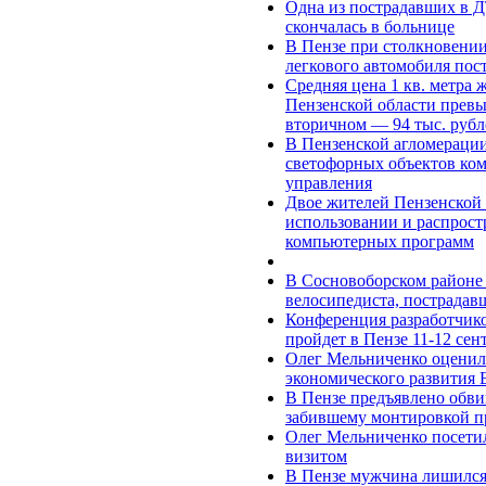
Одна из пострадавших в 
скончалась в больнице
В Пензе при столкновени
легкового автомобиля пос
Средняя цена 1 кв. метра 
Пензенской области превыс
вторичном — 94 тыс. рубл
В Пензенской агломераци
светофорных объектов ко
управления
Двое жителей Пензенской 
использовании и распрос
компьютерных программ
В Сосновоборском районе 
велосипедиста, пострадав
Конференция разработчик
пройдет в Пензе 11-12 сен
Олег Мельниченко оценил
экономического развития 
В Пензе предъявлено обви
забившему монтировкой п
Олег Мельниченко посети
визитом
В Пензе мужчина лишился 