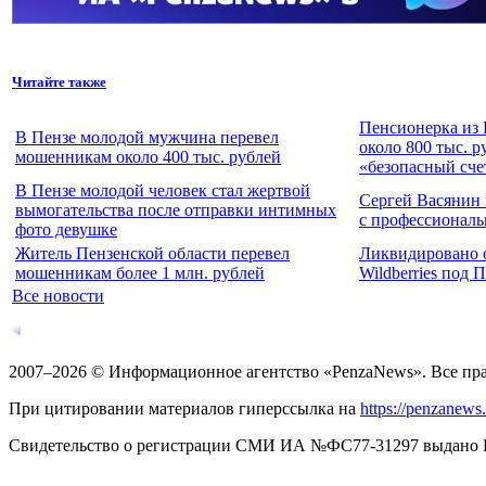
Читайте также
Пенсионерка из 
В Пензе молодой мужчина перевел
около 800 тыс. р
мошенникам около 400 тыс. рублей
«безопасный сче
В Пензе молодой человек стал жертвой
Сергей Васянин
вымогательства после отправки интимных
с профессионал
фото девушке
Житель Пензенской области перевел
Ликвидировано о
мошенникам более 1 млн. рублей
Wildberries под 
Все новости
2007–2026 © Информационное агентство «PenzaNews». Все пр
При цитировании материалов гиперссылка на
https://penzanews
Свидетельство о регистрации СМИ ИА №ФС77-31297 выдано Рос
Адрес: 440034, г. Пенза, ул. Калинина, 119А. Телефоны: +7(841