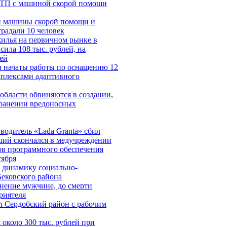
ДТП с машиной скорой помощи
и машины скорой помощи и
традали 10 человек
жилья на первичном рынке в
ила 108 тыс. рублей, на
ей
и начаты работы по оснащению 12
мплексами адаптивного
области обвиняются в создании,
транении вредоносных
водитель «Lada Granta» сбил
ший скончался в медучреждении
ов программного обеспечения
тября
 динамику социально-
Бековского района
нение мужчине, до смерти
риятеля
л Сердобский район с рабочим
около 300 тыс. рублей при