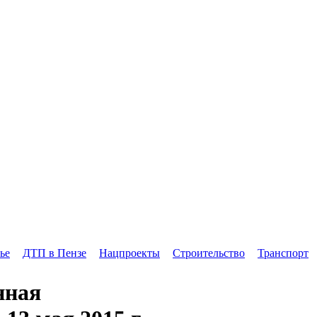
ье
ДТП в Пензе
Нацпроекты
Строительство
Транспорт
нная