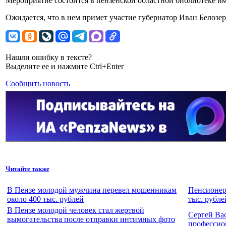
Мероприятие состоится в пензенской областной библиотеке и
Ожидается, что в нем примет участие губернатор Иван Белозер
Нашли ошибку в тексте?
Выделите ее и нажмите Ctrl+Enter
Сообщить новость
Читайте также
В Пензе молодой мужчина перевел мошенникам
Пенсионер
около 400 тыс. рублей
тыс. рубле
В Пензе молодой человек стал жертвой
Сергей Ва
вымогательства после отправки интимных фото
профессио