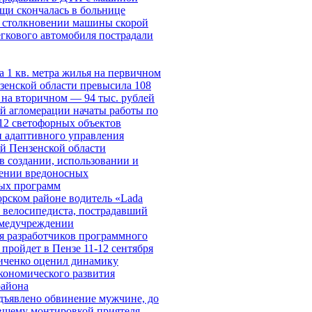
щи скончалась в больнице
 столкновении машины скорой
гкового автомобиля пострадали
а 1 кв. метра жилья на первичном
зенской области превысила 108
, на вторичном — 94 тыс. рублей
й агломерации начаты работы по
2 светофорных объектов
 адаптивного управления
й Пензенской области
в создании, использовании и
нении вредоносных
ых программ
рском районе водитель «Lada
л велосипедиста, пострадавший
 медучреждении
 разработчиков программного
 пройдет в Пензе 11-12 сентября
иченко оценил динамику
кономического развития
района
дъявлено обвинение мужчине, до
вшему монтировкой приятеля