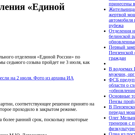
принесены в
еления «Единой
Жительница 
жертвой мош
автомобиля п
рубежа
Отделения н
белинской р
обновленны
Первый зам
Пензенской 
льного отделения «Единой России» по
граждан
ы седьмого созыва пройдет не 3 июля, как
В водоемах 
мужчин, орг
ФСБ предуп
области о с
«обновлени
Основные то
Пензы пройд
артии, соответствующее решение принято на
В Пензенско
оторое проходило в закрытом режиме.
передал мош
Олег Мельни
а более ранний срок, поскольку некоторые
тренеров с
физкультурн
Одна из по