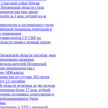
 Спасский собор Пензы
Пензенской области стала
енничества при заказе
очти за 2 млн. рублей из-за
еврологии и сестринского ухода
айонной больницы переехали в
е помещения
руководителя СУ СКР по
области провел личный прием
Пензенской области погибли двое
анизованы проверки
редила жителей Пензенской
хеме мошенничества c
ем» SIM-карты
ржества по случаю 363-летия
ут 12 сентября
й области мужчина за две недели
енникам более 17 млн. рублей
ченко поздравил спортсменов и
 приближающимся Днем
ика
страдавших в ДТП с машиной