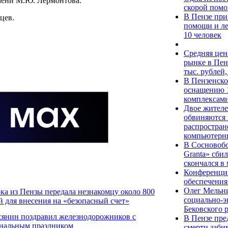
мени М.Ю. Лермонтова.
скорой помо
В Пензе при
цев.
помощи и ле
10 человек
Средняя цен
рынке в Пен
тыс. рублей
В Пензенско
оснащению 1
комплексами
Двое жителе
обвиняются 
распростра
компьютерн
В Сосновобо
Granta» сби
скончался в
Конференция
обеспечения
Олег Мельн
ка из Пензы передала незнакомцу около 800
социально-э
й для внесения на «безопасный счет»
Бековского 
сянин поздравил железнодорожников с
В Пензе пре
нальным праздником
смерти заби