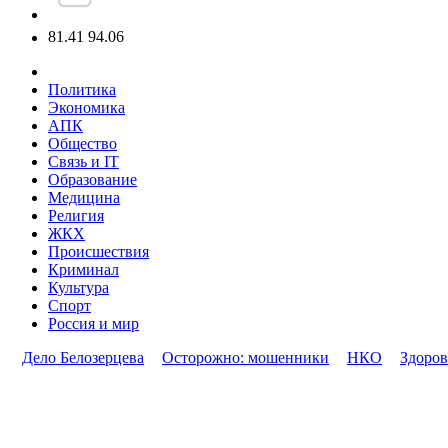
81.41
94.06
Политика
Экономика
АПК
Общество
Связь и IT
Образование
Медицина
Религия
ЖКХ
Происшествия
Криминал
Культура
Спорт
Россия и мир
Дело Белозерцева
Осторожно: мошенники
НКО
Здоров