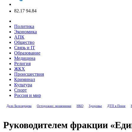
82.17
94.84
Политика
Экономика
АПК
Общество
Связь и IT
Образование
Медицина
Религия
ЖКХ
Происшествия
Криминал
Культура
Спорт
Россия и мир
Дело Белозерцева
Осторожно: мошенники
НКО
Здоровье
ДТП в Пензе
Руководителем фракции «Еди