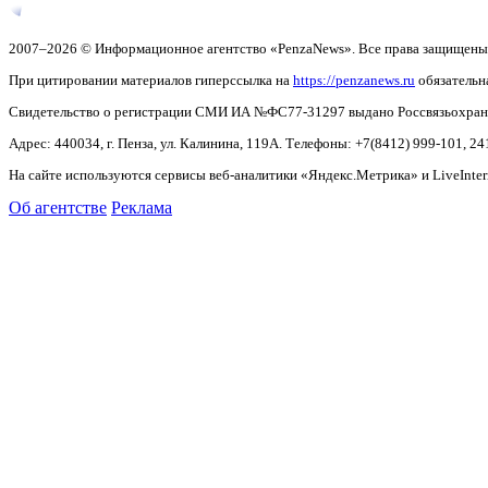
2007–2026 © Информационное агентство «PenzaNews». Все права защищены
При цитировании материалов гиперссылка на
https://penzanews.ru
обязательн
Свидетельство о регистрации СМИ ИА №ФС77-31297 выдано Россвязьохранку
Адрес: 440034, г. Пенза, ул. Калинина, 119А. Телефоны: +7(8412)
999-101, 24
На сайте используются сервисы веб-аналитики «Яндекс.Метрика» и LiveInter
Об агентстве
Реклама