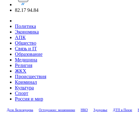
82.17
94.84
Политика
Экономика
АПК
Общество
Связь и IT
Образование
Медицина
Религия
ЖКХ
Происшествия
Криминал
Культура
Спорт
Россия и мир
Дело Белозерцева
Осторожно: мошенники
НКО
Здоровье
ДТП в Пензе