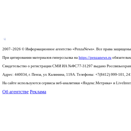
2007–2026 © Информационное агентство «PenzaNews». Все права защищены
При цитировании материалов гиперссылка на
https://penzanews.ru
обязательн
Свидетельство о регистрации СМИ ИА №ФС77-31297 выдано Россвязьохранку
Адрес: 440034, г. Пенза, ул. Калинина, 119А. Телефоны: +7(8412)
999-101, 24
На сайте используются сервисы веб-аналитики «Яндекс.Метрика» и LiveInter
Об агентстве
Реклама