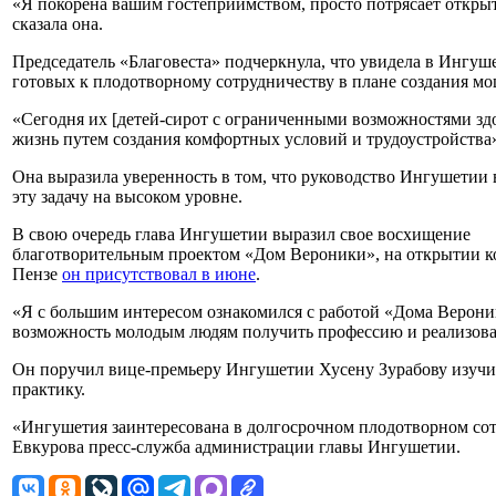
«Я покорена вашим гостеприимством, просто потрясает откры
сказала она.
Председатель «Благовеста» подчеркнула, что увидела в Ингуш
готовых к плодотворному сотрудничеству в плане создания м
«Сегодня их [детей-сирот с ограниченными возможностями зд
жизнь путем создания комфортных условий и трудоустройства
Она выразила уверенность в том, что руководство Ингушетии
эту задачу на высоком уровне.
В свою очередь глава Ингушетии выразил свое восхищение
благотворительным проектом «Дом Вероники», на открытии к
Пензе
он присутствовал в июне
.
«Я с большим интересом ознакомился с работой «Дома Верони
возможность молодым людям получить профессию и реализоват
Он поручил вице-премьеру Ингушетии Хусену Зурабову изучит
практику.
«Ингушетия заинтересована в долгосрочном плодотворном со
Евкурова пресс-служба администрации главы Ингушетии.