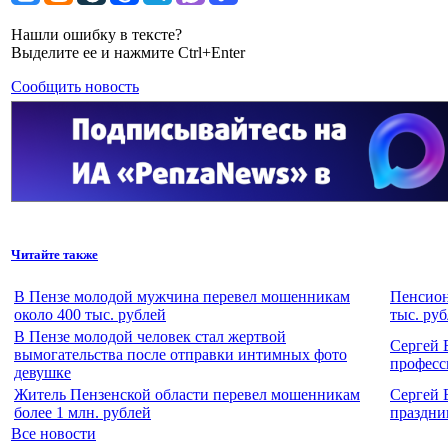
Нашли ошибку в тексте?
Выделите ее и нажмите Ctrl+Enter
Сообщить новость
Читайте также
В Пензе молодой мужчина перевел мошенникам
Пенсион
около 400 тыс. рублей
тыс. ру
В Пензе молодой человек стал жертвой
Сергей 
вымогательства после отправки интимных фото
професс
девушке
Житель Пензенской области перевел мошенникам
Сергей 
более 1 млн. рублей
праздни
Все новости