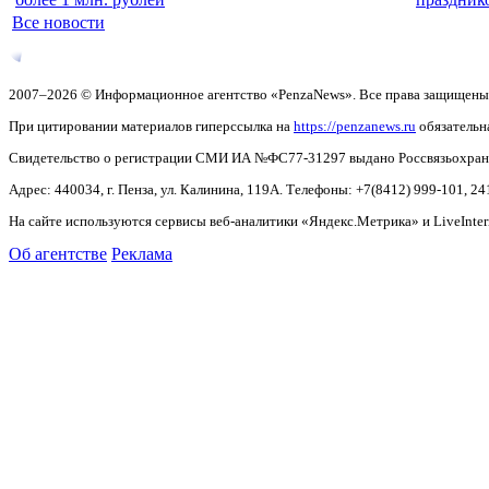
Все новости
2007–2026 © Информационное агентство «PenzaNews». Все права защищены
При цитировании материалов гиперссылка на
https://penzanews.ru
обязательн
Свидетельство о регистрации СМИ ИА №ФС77-31297 выдано Россвязьохранку
Адрес: 440034, г. Пенза, ул. Калинина, 119А. Телефоны: +7(8412)
999-101, 24
На сайте используются сервисы веб-аналитики «Яндекс.Метрика» и LiveInter
Об агентстве
Реклама