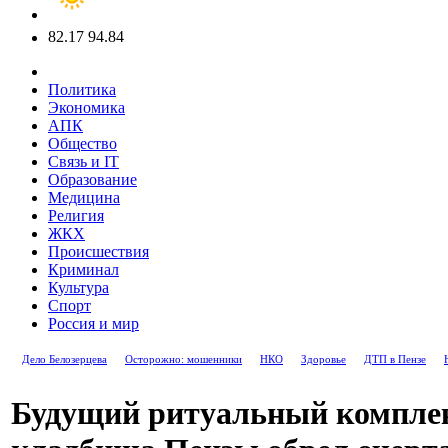
82.17
94.84
Политика
Экономика
АПК
Общество
Связь и IT
Образование
Медицина
Религия
ЖКХ
Происшествия
Криминал
Культура
Спорт
Россия и мир
Дело Белозерцева
Осторожно: мошенники
НКО
Здоровье
ДТП в Пензе
Будущий ритуальный комплек