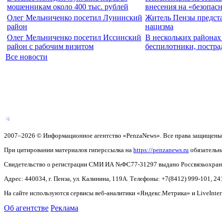
мошенникам около 400 тыс. рублей
внесения на «безопас
Олег Мельниченко посетил Лунинский
Житель Пензы предста
район
нацизма
Олег Мельниченко посетил Иссинский
В нескольких районах
район с рабочим визитом
беспилотники, постра
Все новости
2007–2026 © Информационное агентство «PenzaNews». Все права защищены
При цитировании материалов гиперссылка на
https://penzanews.ru
обязательн
Свидетельство о регистрации СМИ ИА №ФС77-31297 выдано Россвязьохранку
Адрес: 440034, г. Пенза, ул. Калинина, 119А. Телефоны: +7(8412)
999-101, 24
На сайте используются сервисы веб-аналитики «Яндекс.Метрика» и LiveInter
Об агентстве
Реклама