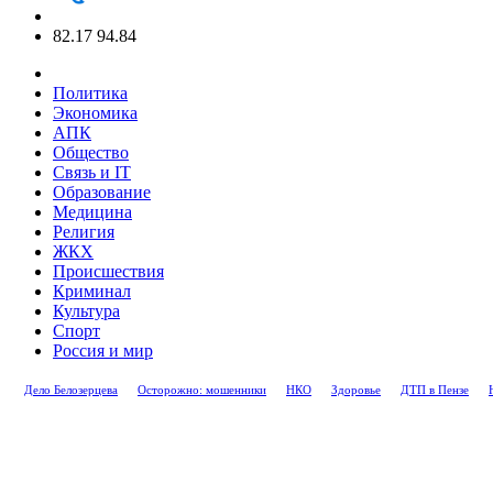
82.17
94.84
Политика
Экономика
АПК
Общество
Связь и IT
Образование
Медицина
Религия
ЖКХ
Происшествия
Криминал
Культура
Спорт
Россия и мир
Дело Белозерцева
Осторожно: мошенники
НКО
Здоровье
ДТП в Пензе