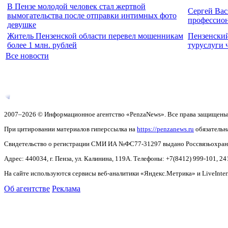
В Пензе молодой человек стал жертвой
Сергей Вас
вымогательства после отправки интимных фото
профессио
девушке
Житель Пензенской области перевел мошенникам
Пензенский
более 1 млн. рублей
туруслуги 
Все новости
2007–2026 © Информационное агентство «PenzaNews». Все права защищены
При цитировании материалов гиперссылка на
https://penzanews.ru
обязательн
Свидетельство о регистрации СМИ ИА №ФС77-31297 выдано Россвязьохранку
Адрес: 440034, г. Пенза, ул. Калинина, 119А. Телефоны: +7(8412)
999-101, 24
На сайте используются сервисы веб-аналитики «Яндекс.Метрика» и LiveInter
Об агентстве
Реклама