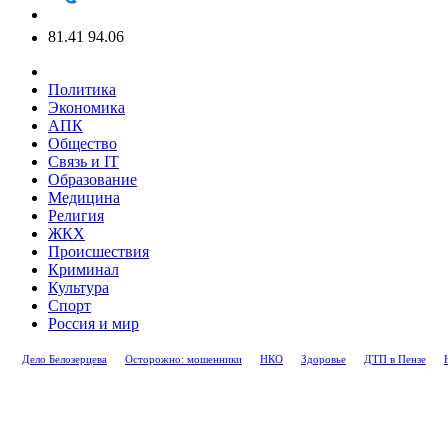
81.41
94.06
Политика
Экономика
АПК
Общество
Связь и IT
Образование
Медицина
Религия
ЖКХ
Происшествия
Криминал
Культура
Спорт
Россия и мир
Дело Белозерцева
Осторожно: мошенники
НКО
Здоровье
ДТП в Пензе