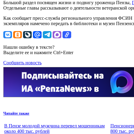
Большой раздел посвящен жизни и подвигу уроженца Пензы,
Отдельные главы рассказывают о деятельности ветеранской ор
Как сообщает пресс-служба регионального управления ФСИН 
экземпляров намечено передать в библиотеки и музеи Пензенс
Нашли ошибку в тексте?
Выделите ее и нажмите Ctrl+Enter
Сообщить новость
Читайте также
В Пензе молодой мужчина перевел мошенникам
Пенсионерк
около 400 тыс. рублей
800 тыс. р