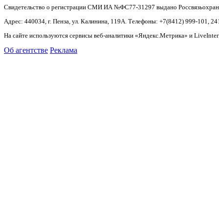
Свидетельство о регистрации СМИ ИА №ФС77-31297 выдано Россвязьохранку
Адрес: 440034, г. Пенза, ул. Калинина, 119А. Телефоны: +7(8412)
999-101, 24
На сайте используются сервисы веб-аналитики «Яндекс.Метрика» и LiveInter
Об агентстве
Реклама