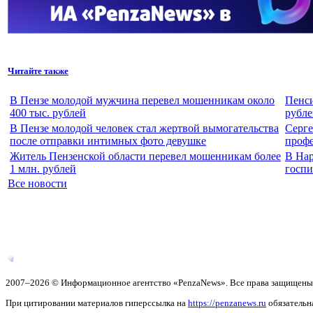
Читайте также
В Пензе молодой мужчина перевел мошенникам около
Пенси
400 тыс. рублей
рубле
В Пензе молодой человек стал жертвой вымогательства
Серге
после отправки интимных фото девушке
проф
Житель Пензенской области перевел мошенникам более
В Нар
1 млн. рублей
госпи
Все новости
2007–2026 © Информационное агентство «PenzaNews». Все права защищены
При цитировании материалов гиперссылка на
https://penzanews.ru
обязательн