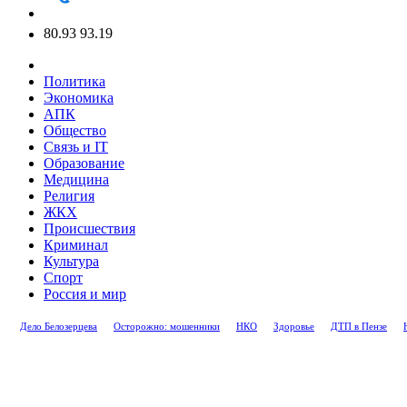
80.93
93.19
Политика
Экономика
АПК
Общество
Связь и IT
Образование
Медицина
Религия
ЖКХ
Происшествия
Криминал
Культура
Спорт
Россия и мир
Дело Белозерцева
Осторожно: мошенники
НКО
Здоровье
ДТП в Пензе