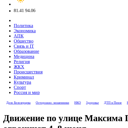
81.41
94.06
Политика
Экономика
АПК
Общество
Связь и IT
Образование
Медицина
Религия
ЖКХ
Происшествия
Криминал
Культура
Спорт
Россия и мир
Дело Белозерцева
Осторожно: мошенники
НКО
Здоровье
ДТП в Пензе
Движение по улице Максима Г