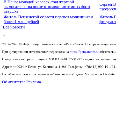
В Пензе молодой человек стал жертвой
Сергей В
вымогательства после отправки интимных фото
професс
девушке
Житель Пензенской области перевел мошенникам
Житель П
более 1 млн. рублей
фигурант
Все новости
2007–2026 © Информационное агентство «PenzaNews». Все права защищены
При цитировании материалов гиперссылка на
https://penzanews.ru
обязательн
Свидетельство о регистрации СМИ ИА №ФС77-31297 выдано Россвязьохранку
Адрес: 440034, г. Пенза, ул. Калинина, 119А. Телефоны: +7(8412)
999-101, 24
На сайте используются сервисы веб-аналитики «Яндекс.Метрика» и LiveInter
Об агентстве
Реклама