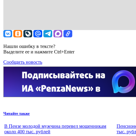
Нашли ошибку в тексте?
Выделите ее и нажмите Ctrl+Enter
Сообщить новость
Читайте также
В Пензе молодой мужчина перевел мошенникам
Пенсионе
около 400 тыс. рублей
тыс. руб