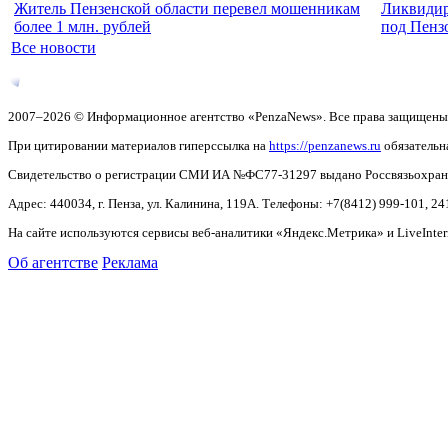
Житель Пензенской области перевел мошенникам
Ликвидиро
более 1 млн. рублей
под Пенз
Все новости
2007–2026 © Информационное агентство «PenzaNews». Все права защищены
При цитировании материалов гиперссылка на
https://penzanews.ru
обязательн
Свидетельство о регистрации СМИ ИА №ФС77-31297 выдано Россвязьохранку
Адрес: 440034, г. Пенза, ул. Калинина, 119А. Телефоны: +7(8412)
999-101, 24
На сайте используются сервисы веб-аналитики «Яндекс.Метрика» и LiveInter
Об агентстве
Реклама