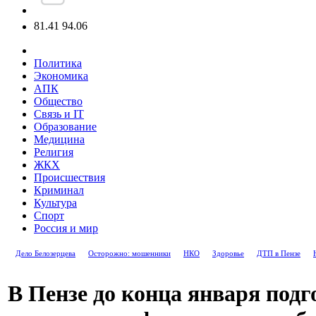
81.41
94.06
Политика
Экономика
АПК
Общество
Связь и IT
Образование
Медицина
Религия
ЖКХ
Происшествия
Криминал
Культура
Спорт
Россия и мир
Дело Белозерцева
Осторожно: мошенники
НКО
Здоровье
ДТП в Пензе
В Пензе до конца января подг