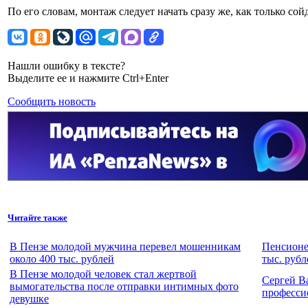
По его словам, монтаж следует начать сразу же, как только сойд
Нашли ошибку в тексте?
Выделите ее и нажмите Ctrl+Enter
Сообщить новость
Читайте также
В Пензе молодой мужчина перевел мошенникам
Пенсионе
около 400 тыс. рублей
тыс. рубл
В Пензе молодой человек стал жертвой
Сергей В
вымогательства после отправки интимных фото
професси
девушке