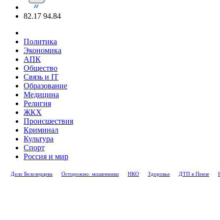
82.17
94.84
Политика
Экономика
АПК
Общество
Связь и IT
Образование
Медицина
Религия
ЖКХ
Происшествия
Криминал
Культура
Спорт
Россия и мир
Дело Белозерцева
Осторожно: мошенники
НКО
Здоровье
ДТП в Пензе