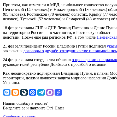
При этом, как отметили в МВД, наибольшее количество получ
Пензенской (149 человек) и Нижегородской (130 человек) облас
(85 человек), Ростовской (78 человек) областях, Крыму (77 чело
человек), Тульской (52 человека) и Самарской (43 человека) обл
18 февраля главы ЛНР и ДНР Леонид Пасечник и Денис Пушил
на территорию России — в частности, в Ростовскую область —
действий. Позже еще ряд регионов РФ, в том числе
Пензенская
21 февраля президент России Владимир Путин подписал
указ
заключены
договоры о дружбе, сотрудничестве и взаимной п
24 февраля глава государства объявил
о проведении специальн
руководителей республик Донбасса с просьбой о помощи.
Как неоднократно подчеркивал Владимир Путин, в планы Мос
территорий, целями являются защита мирного населения Донб
Украины.
Нашли ошибку в тексте?
Выделите ее и нажмите Ctrl+Enter
Сообщить новость