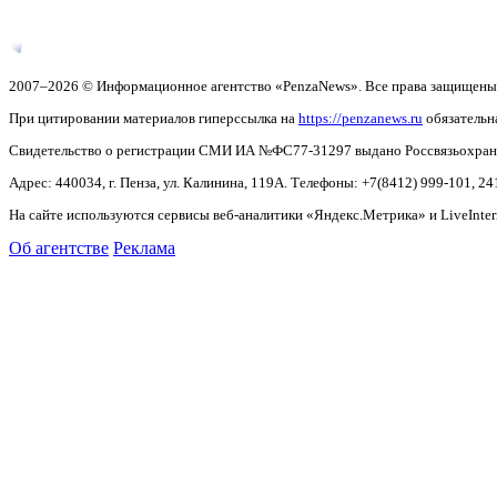
2007–2026 © Информационное агентство «PenzaNews». Все права защищены
При цитировании материалов гиперссылка на
https://penzanews.ru
обязательн
Свидетельство о регистрации СМИ ИА №ФС77-31297 выдано Россвязьохранку
Адрес: 440034, г. Пенза, ул. Калинина, 119А. Телефоны: +7(8412)
999-101, 24
На сайте используются сервисы веб-аналитики «Яндекс.Метрика» и LiveInter
Об агентстве
Реклама